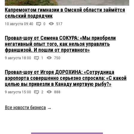
Капремонтом гимназии в Омской области займётся
сельский подрядчик
10 августа 09:40
0
517
Провал-шоу от Семена СОКУРА: «Мы приобрели
негативный опыт того, как нельзя управлять
франшизой. И пошли от противного»
9 августа 18:00
1
750
Провал-шоу от Игоря ДОРОХИНА: «Сотрудница
аэропорта совершенно серьезно спросила: «С какой
целью вы привезли в Канаду мертвую рыбу?»
9 августа 15:00
2
888
Все новости бизнеса
→