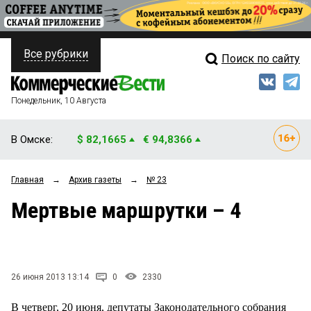
Все рубрики
Поиск по сайту
ПОЛИТИКА
Свежий выпуск
Медиа
ФИНАНСЫ
Понедельник, 10 Августа
Кто есть кто
НЕДВИЖИМОСТЬ
В Омске:
$ 82,1665
€ 94,8366
Интервью
БИЗНЕС
Главная
→
Архив газеты
→
№ 23
Мнения
ОБЩЕСТВО
Мертвые маршрутки – 4
Рейтинги
ЗАКОН
Блоги
НОВОСТИ КОМПАНИЙ
Архив
26 июня 2013 13:14
0
2330
ПРОИСШЕСТВИЯ
В четверг, 20 июня, депутаты Законодательного собрания