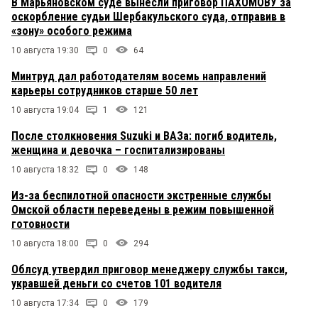
В Марьяновском суде вынесли приговор ПАХОМОВУ за
оскорбление судьи Шербакульского суда, отправив в
«зону» особого режима
10 августа 19:30
0
64
Минтруд дал работодателям восемь направлений
карьеры сотрудников старше 50 лет
10 августа 19:04
1
121
После столкновения Suzuki и ВАЗа: погиб водитель,
женщина и девочка – госпитализированы
10 августа 18:32
0
148
Из-за беспилотной опасности экстренные службы
Омской области переведены в режим повышенной
готовности
10 августа 18:00
0
294
Облсуд утвердил приговор менеджеру службы такси,
укравшей деньги со счетов 101 водителя
10 августа 17:34
0
179