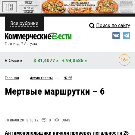
Все рубрики
Поиск по сайту
ПОЛИТИКА
Свежий выпуск
Медиа
ФИНАНСЫ
Пятница, 7 Августа
Кто есть кто
НЕДВИЖИМОСТЬ
В Омске:
$ 81,4077
€ 94,0585
Интервью
БИЗНЕС
Главная
→
Архив газеты
→
№ 25
Мнения
ОБЩЕСТВО
Мертвые маршрутки – 6
Рейтинги
ЗАКОН
Блоги
НОВОСТИ КОМПАНИЙ
Архив
10 июля 2013 16:12
0
3843
ПРОИСШЕСТВИЯ
Антимонопольщики начали проверку легальности 25