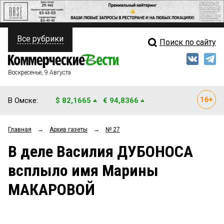
Все рубрики
Поиск по сайту
ПОЛИТИКА
Свежий выпуск
Медиа
ФИНАНСЫ
Воскресенье, 9 Августа
Кто есть кто
НЕДВИЖИМОСТЬ
В Омске:
$ 82,1665
€ 94,8366
Интервью
БИЗНЕС
Главная
→
Архив газеты
→
№ 27
Мнения
ОБЩЕСТВО
В деле Василия ДУБОНОСА
Рейтинги
ЗАКОН
всплыло имя Марины
Блоги
НОВОСТИ КОМПАНИЙ
МАКАРОВОЙ
Архив
ПРОИСШЕСТВИЯ