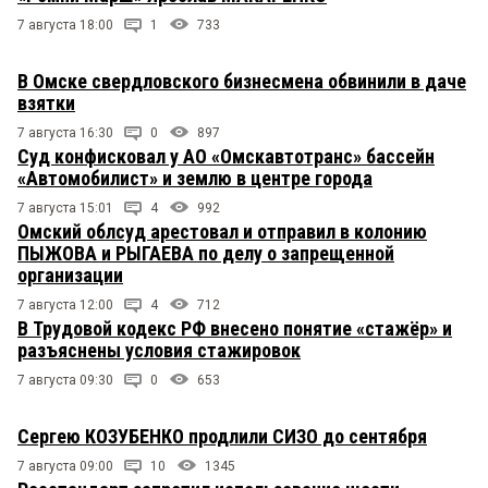
7 августа 18:00
1
733
В Омске свердловского бизнесмена обвинили в даче
взятки
7 августа 16:30
0
897
Суд конфисковал у АО «Омскавтотранс» бассейн
«Автомобилист» и землю в центре города
7 августа 15:01
4
992
Омский облсуд арестовал и отправил в колонию
ПЫЖОВА и РЫГАЕВА по делу о запрещенной
организации
7 августа 12:00
4
712
В Трудовой кодекс РФ внесено понятие «стажёр» и
разъяснены условия стажировок
7 августа 09:30
0
653
Сергею КОЗУБЕНКО продлили СИЗО до сентября
7 августа 09:00
10
1345