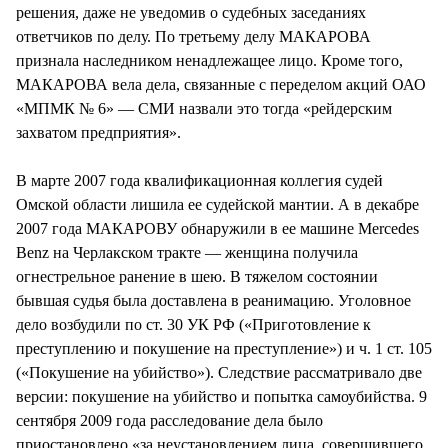
решения, даже не уведомив о судебных заседаниях
ответчиков по делу. По третьему делу МАКАРОВА
признала наследником ненадлежащее лицо. Кроме того,
МАКАРОВА вела дела, связанные с переделом акций ОАО
«МПМК № 6» — СМИ назвали это тогда «рейдерским
захватом предприятия».
В марте 2007 года квалификационная коллегия судей
Омской области лишила ее судейской мантии. А в декабре
2007 года МАКАРОВУ обнаружили в ее машине Merсedes
Benz на Черлакском тракте — женщина получила
огнестрельное ранение в шею. В тяжелом состоянии
бывшая судья была доставлена в реанимацию. Уголовное
дело возбудили по ст. 30 УК РФ («Приготовление к
преступлению и покушение на преступление») и ч. 1 ст. 105
(«Покушение на убийство»). Следствие рассматривало две
версии: покушение на убийство и попытка самоубийства. 9
сентября 2009 года расследование дела было
приостановлено «за неустановлением лица, совершившего