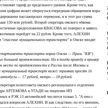
установят тариф до предельного уровня. Кроме того, как
ним цифрам может обернуться очередным обращением мэра
дировании пассажирских перевозок, и в этот раз сумма
ьше 150 млн рублей. Второй секретарь омского обкома
тичные предположения КВАСОВА не поверил и заявил,
ревозчиков перейдет на 22 рубля. Кроме того, АЛЕХИН
ом
"спасение муниципального транспорта"
в Омске вводят
партамента транспорта мэрии Омска — Прим. "КВ")
х большой протяженностью. Но я тогда приведу в пример
м месте по протяженности в России после Москвы и
а муниципальный транспорт ниже: трамваи просят 16
 автобусы — 17 рублей, метро — 18 рублей.
екретаря политсовета омского регионального отделения
андра АРТЕМОВА в УГАДН на лицензии ИП
х в РЭК 13 автомобилей числится только 5.
"А что с
адался вопросом АЛЕХИН. И как следствие, по его мнению,