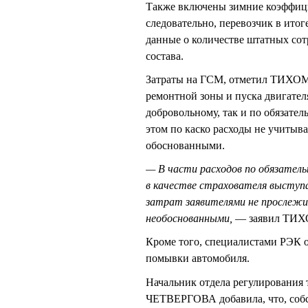
Также включены зимние коэффицие
следовательно, перевозчик в итог
данные о количестве штатных сот
состава.
Затраты на ГСМ, отметил ТИХОМИ
ремонтной зоны и пуска двигател
добровольному, так и по обязате
этом по каско расходы не учитыв
обоснованными.
— В части расходов по обязател
в качестве страхователя выступа
затрат заявителями не прослежи
необоснованными,
— заявил ТИ
Кроме того, специалистами РЭК 
помывки автомобиля.
Начальник отдела регулирования
ЧЕТВЕРГОВА добавила, что, собст