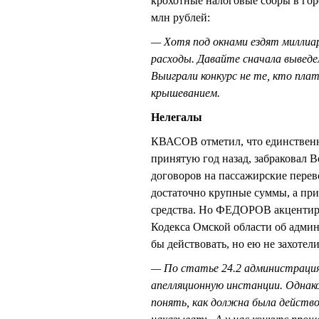
крохотные налоговые сборы в гор
млн рублей:
— Хотя под окнами ездят миллиар
расходы. Давайте сначала выведе
Выиграли конкурс не те, кто плат
крышеванием.
Нелегалы
КВАСОВ отметил, что единственн
принятую год назад, забраковал 
договоров на пассажирские перев
достаточно крупные суммы, а пр
средства. Но ФЕДОРОВ акцентиров
Кодекса Омской области об адми
бы действовать, но ею не захотел
— По статье 24.2 администраци
апелляционную инстанции. Однако
понять, как должна была действо