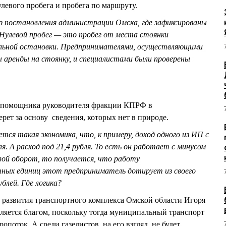
левого пробега и пробега по маршруту.
з постановления администрации Омска, где зафиксированы
улевой пробег — это пробег от места стоянки
альной остановки. Предпринимателями, осуществляющими
ы аренды на стоянку, и специалистами были проверены
омощника руководителя фракции КПРФ в
рет за основу сведения, которых нет в природе.
ся такая экономика, что, к примеру, доход одного из ИП с
. А расход под 21,4 рубля. То есть он работает с минусом
овой оборот, то получается, что работу
ных единиц этот предприниматель дотирует из своего
блей. Где логика?
 развития транспортного комплекса Омской области Игоря
ется благом, поскольку тогда муниципальный транспорт
поток. А среди газелистов, на его взгляд, не будет