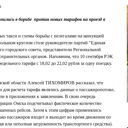
4
ились в борьбе против новых тарифов на проезд в
х такси и схемы борьбы с нелегалами на минувшей
 большом круглом столе руководители партий "Единая
о городского совета, представители Региональной
охранительных органов. Напомним, что 10 сентября РЭК
ельного тарифа с 18,02 до 22,02 рубля за одну поездку.
мской области Алексей ТИХОМИРОВ рассказал, что
для расчета тарифа являлись данные о пассажиропотоке,
ли в приложениях к заявлениям. В свою очередь
трации Омска подсчитывал фактическое количество
ршенных рейсов. Затем к этим цифрам применялись
ко пассажиров входит и выходит во время движения по
ая или неполная загруженность транспортного средства).