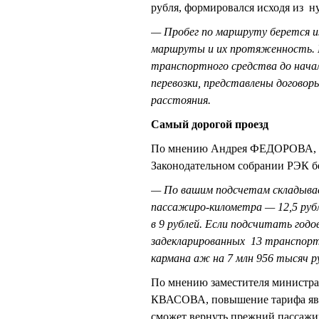
рубля, формировался исходя из ну
— Пробег по маршруту берется и
маршруты и их протяженность. Н
транспортного средства до нач
перевозки, представлены договор
расстояния.
Самый дорогой проезд
По мнению Андрея ФЕДОРОВА, п
Законодательном собрании РЭК бе
— По вашим подсчетам складывает
пассажиро-километра — 12,5 рубля
в 9 рублей. Если подсчитать год
задекларированных 13 транспорт
кармана аж на 7 млн 956 тысяч ру
По мнению заместителя министра
КВАСОВА, повышение тарифа явля
сможет вернуть прежний пассажиро