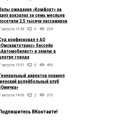
Залы ожидания «Комфорт» на
двух вокзалах за семь месяцев
посетили 2,5 тысячи пассажиров
7 августа 15:45
0
254
Суд конфисковал у АО
«Омскавтотранс» бассейн
«Автомобилист» и землю в
центре города
7 августа 15:01
0
493
Генеральный директор покинул
женский волейбольный клуб
«Омичка»
7 августа 14:00
2
375
Подпишитесь ВКонтакте!