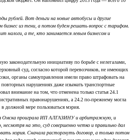
одской бюджет. Он напомнил цифру 2013 года — всего 10
ды рублей. Вот деньги на новые автобусы и другие
м бизнес из тени, а потом будем решать вопрос с тарифом.
ит налоги, а те, кто занимается левым бизнесом и
ую законодательную инициативу по борьбе с нелегалами,
Верховный суд, согласно которой перевозчиков, не имеющих
озки, органы самоуправления имели право штрафовать на
и повторных нарушениях даже изымать транспортные
ал внимание на том, что отменена только статья 24.1
нистративных правонарушениях, а 24.2 по-прежнему могла
и в должной мере пользоваться мэрия.
я Омска проиграла ИП АЛГАЗИНУ и арбитражную, и
, несмотря на это, суд совершенно четко и правильно дал
вать мэрия. Сначала расторгнуть договор, а только потом