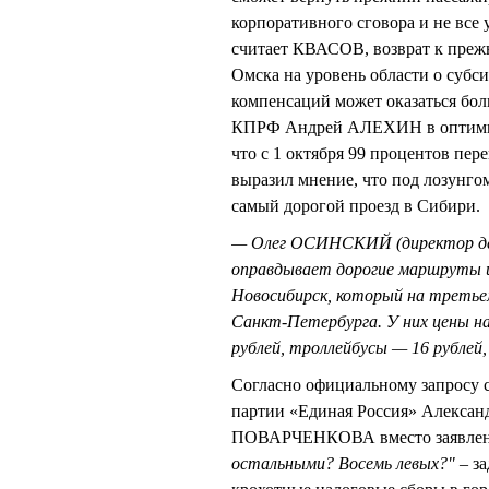
корпоративного сговора и не все 
считает КВАСОВ, возврат к преж
Омска на уровень области о субси
компенсаций может оказаться бол
КПРФ Андрей АЛЕХИН в оптимис
что с 1 октября 99 процентов пе
выразил мнение, что под лозунг
самый дорогой проезд в Сибири.
— Олег ОСИНСКИЙ (директор де
оправдывает дорогие маршруты и
Новосибирск, который на третье
Санкт-Петербурга. У них цены н
рублей, троллейбусы — 16 рублей,
Согласно официальному запросу с
партии «Единая Россия» Алекс
ПОВАРЧЕНКОВА вместо заявленны
остальными? Восемь левых?" –
з