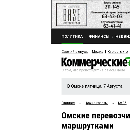
ПОЛИТИКА
ФИНАНСЫ
НЕДВИ
Свежий выпуск
Медиа
Кто есть кто
О том, что происходит на самом деле
В Омске пятница, 7 Августа
Главная
→
Архив газеты
→
№ 35
Омские перевозч
маршрутками