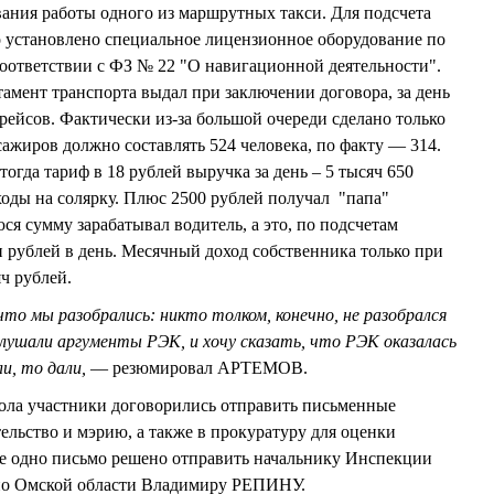
вания работы одного из маршрутных такси. Для подсчета
о установлено специальное лицензионное оборудование по
ответствии с ФЗ № 22 "О навигационной деятельности".
тамент транспорта выдал при заключении договора, за день
рейсов. Фактически из-за большой очереди сделано только
сажиров должно составлять 524 человека, по факту — 314.
гда тариф в 18 рублей выручка за день – 5 тысяч 650
ходы на солярку. Плюс 2500 рублей получал "папа"
ся сумму зарабатывал водитель, а это, по подсчетам
ублей в день. Месячный доход собственника только при
ч рублей.
 что мы разобрались: никто толком, конечно, не разобрался
лушали аргументы РЭК, и хочу сказать, что РЭК оказалась
и, то дали,
— резюмировал АРТЕМОВ.
тола участники договорились отправить письменные
ельство и мэрию, а также в прокуратуру для оценки
ще одно письмо решено отправить начальнику Инспекции
по Омской области Владимиру РЕПИНУ.