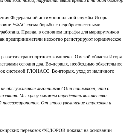
ел два года назад, нарушений выше крыши и ни один договор
ления Федеральной антимонопольной службы Игорь
ровне УФАС схема борьбы с недобросовестными
тработана. Правда, в основном штрафы для маршрутчиков
 как предприниматели неохотно регистрируют юридическое
 развития транспортного комплекса Омской области Игоря
галами сегодня два. Во-первых, необходимо обязательное
ок системой ГЛОНАСС. Во-вторых, уход от наличного
 не обслуживают льготников? Они понимают, что с
анзакция. Мы сразу сможем определить количество
й пассажиропоток. От этого увеличение страховки и
сажирских перевозок ФЕДОРОВ показал на основании