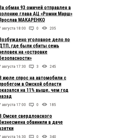
За обман 93 омичей отправлен в
колонию глава АЦ «Ромни Марш»
Ярослав МАКАРЕНКО
7 августа 18:00
0
205
Возбуждено уголовное дело по
ДТП, где были сбиты семь
человек на «островке
безопасности»
7 августа 17:30
3
245
В июле спрос на автомобили с
пробегом в Омской области
оказался на 11% выше, чем год
назад
7 августа 17:00
0
185
В Омске свердловского
бизнесмена обвинили в даче
взятки
7 августа 16:30
0
340