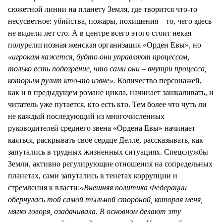
сюжетной линии на планету Земля, где творится что-то
несусветное: убийства, пожары, похищения – то, чего здесь
не видели лет сто. А в центре всего этого стоит некая
полурелигиозная женская организация «Орден Евы», но
«игрокам кажется, будто они управляют процессом,
только есть подозрение, что сами они – внутри процесса,
которым рулит кто-то извне».
Количество персонажей,
как и в предыдущем романе цикла, начинает зашкаливать, и
читатель уже путается, кто есть кто. Тем более что чуть ли
не каждый последующий из многочисленных
руководителей среднего звена «Ордена Евы» начинает
каяться, раскрывать свое сердце Делле, рассказывать, как
запутались в трудных жизненных ситуациях. Спецслужбы
Земли, активно регулирующие отношения на сопредельных
планетах, сами запутались в тенетах коррупции и
стремления к власти:
«Внешняя политика Федерации
обернулась той самой тыльной стороной, которая меня,
мягко говоря, озадачивала. В основном делают эту