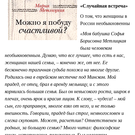
«Случайная встреча»
О том, что женщины в
России необыкновенны
«Моя бабушка Софья
Борисовна Метлицкая
была человеком
необыкновенным. Думаю, что все лучшее, что есть в нас,
женщинах нашей семьи, – конечно же, от нее. Ее
бесконечно трагичная судьба похожа на многие другие.
Родилась она в еврейском местечке под Минском. Мой
прадед, ее отец, брал в аренду мельницу, и с этого
кормилась большая семья. Был он невысокого роста, широк в
плечах, очень ярок и красив лицом. К слову, – чудеса! – мой
сын, его праправнук, многое взял от него, и не только
внешность. Говорили, прадед был строг, немногословен и
слегка скуповат. Может, расчетлив? Ответственен за
родных, за большую семью? Много читал: философские
книги, исторические, религиозные. Был человеком