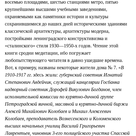
восемью площадями, шестью станциями метро, пятью
крупнейшими высшими учебными заведениями,
охраняемыми как памятники истории и культуры
сохранившимися до наших дней историческими зданиями
классической архитектуры, архитектуры модерна,
постройками ленинградского конструктивизма и
«сталинского» стиля 1930—1950-х годов. Чтение этой
книги сродни медитации, ибо погружает
любопытствующего читателя в давно ушедшие времена.
Вот, к примеру, названы некоторые жители дома № 7. «
В
1910-1917 гг. здесь жили: губернский советник Игнатий
Степанович Авдейчик, служащий канцелярии Госбанка
надворный советник Дорофей Викулович Богданов, член
исполнительной комиссии по курятно-дичной группе
Петроградской яичной, масляной и курятно-дичной биржи
Алексей Михайлович Колобаев и Михаил Алексеевич
Колобаев, преподаватель Вознесенского и Коломенского
высших начальных училищ Василий Григорьевич
Лаврентьев, чиновник 3-его полицейского участка Спасской