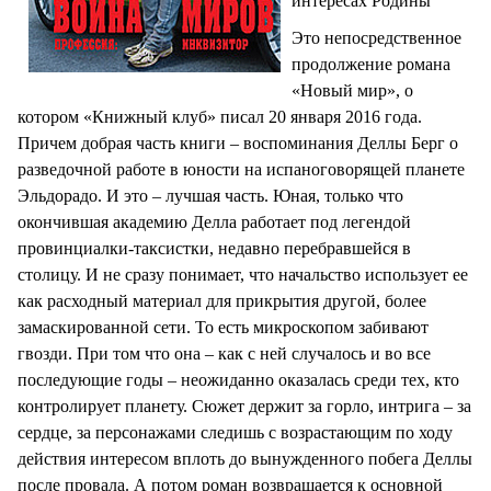
интересах Родины
Это непосредственное
продолжение романа
«Новый мир», о
котором «Книжный клуб» писал 20 января 2016 года.
Причем добрая часть книги – воспоминания Деллы Берг о
разведочной работе в юности на испаноговорящей планете
Эльдорадо. И это – лучшая часть. Юная, только что
окончившая академию Делла работает под легендой
провинциалки-таксистки, недавно перебравшейся в
столицу. И не сразу понимает, что начальство использует ее
как расходный материал для прикрытия другой, более
замаскированной сети. То есть микроскопом забивают
гвозди. При том что она – как с ней случалось и во все
последующие годы – неожиданно оказалась среди тех, кто
контролирует планету. Сюжет держит за горло, интрига – за
сердце, за персонажами следишь с возрастающим по ходу
действия интересом вплоть до вынужденного побега Деллы
после провала. А потом роман возвращается к основной