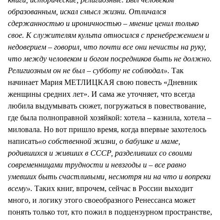
образованным, искал смысл жизни. Отличался
сдержанностью и ироничностью – мнение ценил только
свое. К служителям культа относился с пренебрежением и
недоверием – говорил, что почти все они нечисты на руку,
что между человеком и богом посредников быть не должно.
Религиозным он не был – субботу не соблюдал».
Так
начинает Мария МЕТЛИЦКАЯ свою повесть «Дневник
женщины средних лет». И сама же уточняет, что всегда
любила выдумывать сюжет, погружаться в повествование,
где была полноправной хозяйкой: хотела – казнила, хотела –
миловала. Но вот пришло время, когда впервые захотелось
написать
«о собственной жизни, о бабушке и маме,
родившихся и живших в СССР, разделивших со своими
современницами трудности и невзгоды и – все равно
умевших быть счастливыми, несмотря ни на что и вопреки
всему».
Таких книг, впрочем, сейчас в России выходит
много, и логику этого своеобразного Ренессанса может
понять только тот, кто пожил в подцензурном пространстве,