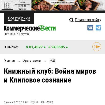
Все рубрики
Поиск по сайту
ПОЛИТИКА
Свежий выпуск
Медиа
ФИНАНСЫ
Пятница, 7 Августа
Кто есть кто
НЕДВИЖИМОСТЬ
В Омске:
$ 81,4077
€ 94,0585
Интервью
БИЗНЕС
Главная
→
Архив газеты
→
№25
Мнения
ОБЩЕСТВО
Книжный клуб: Война миров
Рейтинги
ЗАКОН
и Клиповое сознание
Блоги
НОВОСТИ КОМПАНИЙ
Архив
ПРОИСШЕСТВИЯ
6 июля 2016 12:04
0
4322