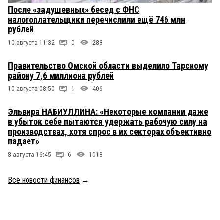
После «задушевных» бесед с ФНС
налогоплательщики перечислили ещё 746 млн
рублей
10 августа 11:32
0
288
Правительство Омской области выделило Тарскому
району 7,6 миллиона рублей
10 августа 08:50
1
406
Эльвира НАБИУЛЛИНА: «Некоторые компании даже
в убыток себе пытаются удержать рабочую силу на
производствах, хотя спрос в их секторах объективно
падает»
8 августа 16:45
6
1018
Все новости финансов
→