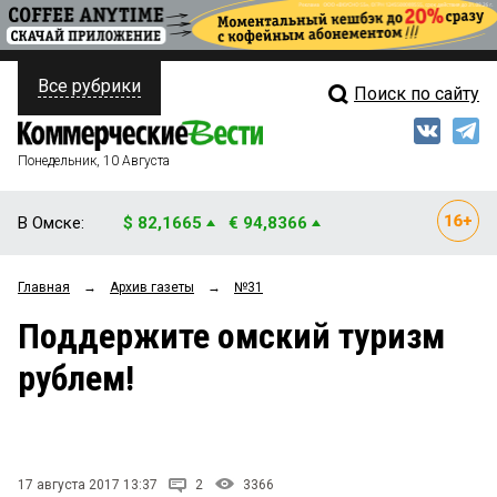
Все рубрики
Поиск по сайту
ПОЛИТИКА
Свежий выпуск
Медиа
ФИНАНСЫ
Понедельник, 10 Августа
Кто есть кто
НЕДВИЖИМОСТЬ
В Омске:
$ 82,1665
€ 94,8366
Интервью
БИЗНЕС
Главная
→
Архив газеты
→
№31
Мнения
ОБЩЕСТВО
Поддержите омский туризм
Рейтинги
ЗАКОН
рублем!
Блоги
НОВОСТИ КОМПАНИЙ
Архив
ПРОИСШЕСТВИЯ
17 августа 2017 13:37
2
3366