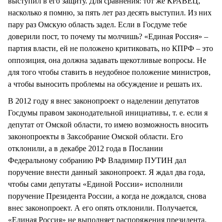
выступил в его защиту. Для сравнения: тот же КРАВЕЦ,
насколько я помню, за пять лет раз десять выступил. Из них
пару раз Омскую область задел. Если в Госдуме тебе
доверили пост, то почему ты молчишь? «Единая Россия» –
партия власти, ей не положено критиковать, но КПРФ – это
оппозиция, она должна задавать щекотливые вопросы. Не
для того чтобы ставить в неудобное положение министров,
а чтобы выносить проблемы на обсуждение и решать их.
В 2012 году я внес законопроект о наделении депутатов
Госдумы правом законодательной инициативы, т. е. если я
депутат от Омской области, то имею возможность вносить
законопроекты в Заксобрание Омской области. Его
отклонили, а в декабре 2012 года в Послании
Федеральному собранию РФ Владимир ПУТИН дал
поручение внести данный законопроект. Я ждал два года,
чтобы сами депутаты «Единой России» исполнили
поручение Президента России, а когда не дождался, снова
внес законопроект. А его опять отклонили. Получается,
«Единая Россия» не выполняет распоряжения президента.