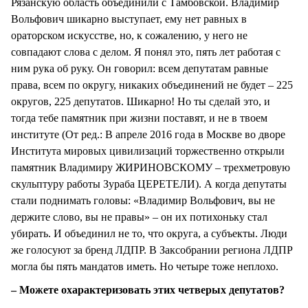
Рязанскую область объединили с Тамбовской. Владимир
Вольфович шикарно выступает, ему нет равных в
ораторском искусстве, но, к сожалению, у него не
совпадают слова с делом. Я понял это, пять лет работая с
ним рука об руку. Он говорил: всем депутатам равные
права, всем по округу, никаких объединений не будет – 225
округов, 225 депутатов. Шикарно! Но ты сделай это, и
тогда тебе памятник при жизни поставят, и не в твоем
институте (От ред.: В апреле 2016 года в Москве во дворе
Института мировых цивилизаций торжественно открыли
памятник Владимиру ЖИРИНОВСКОМУ – трехметровую
скульптуру работы Зураба ЦЕРЕТЕЛИ). А когда депутаты
стали поднимать головы: «Владимир Вольфович, вы не
держите слово, вы не правы» – он их потихоньку стал
убирать. И объединил не то, что округа, а субъекты. Люди
же голосуют за бренд ЛДПР. В Заксобрании региона ЛДПР
могла бы пять мандатов иметь. Но четыре тоже неплохо.
– Можете охарактеризовать этих четверых депутатов?