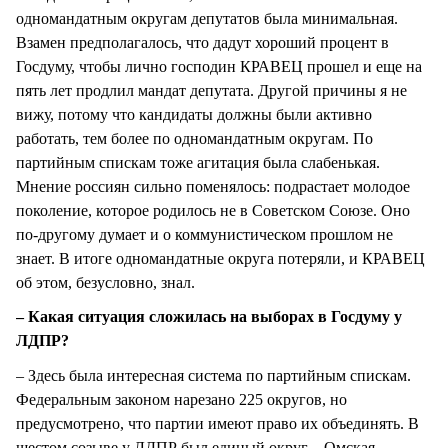
одномандатным округам депутатов была минимальная.
Взамен предполагалось, что дадут хороший процент в
Госдуму, чтобы лично господин КРАВЕЦ прошел и еще на
пять лет продлил мандат депутата. Другой причины я не
вижу, потому что кандидаты должны были активно
работать, тем более по одномандатным округам. По
партийным спискам тоже агитация была слабенькая.
Мнение россиян сильно поменялось: подрастает молодое
поколение, которое родилось не в Советском Союзе. Оно
по-другому думает и о коммунистическом прошлом не
знает. В итоге одномандатные округа потеряли, и КРАВЕЦ
об этом, безусловно, знал.
– Какая ситуация сложилась на выборах в Госдуму у
ЛДПР?
– Здесь была интересная система по партийным спискам.
Федеральным законом нарезано 225 округов, но
предусмотрено, что партии имеют право их объединять. В
шестом созыве у ЛДПР был единый округ – Омская