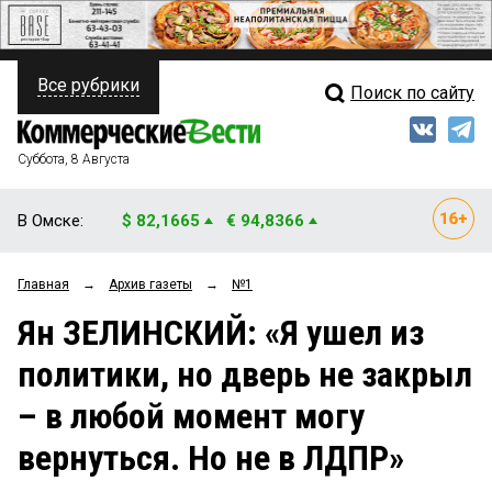
Все рубрики
Поиск по сайту
ПОЛИТИКА
Свежий выпуск
Медиа
ФИНАНСЫ
Суббота, 8 Августа
Кто есть кто
НЕДВИЖИМОСТЬ
В Омске:
$ 82,1665
€ 94,8366
Интервью
БИЗНЕС
Главная
→
Архив газеты
→
№1
Мнения
ОБЩЕСТВО
Ян ЗЕЛИНСКИЙ: «Я ушел из
Рейтинги
ЗАКОН
политики, но дверь не закрыл
Блоги
НОВОСТИ КОМПАНИЙ
– в любой момент могу
Архив
ПРОИСШЕСТВИЯ
вернуться. Но не в ЛДПР»