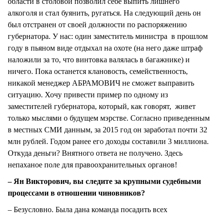
области в столовой позволил себе выпить лишнего
алкоголя и стал буянить, ругаться. На следующий день он
был отстранен от своей должности по распоряжению
губернатора. У нас: один заместитель министра в прошлом
году в пьяном виде отдыхал на охоте (на него даже штраф
наложили за то, что винтовка валялась в багажнике) и
ничего. Пока останется клановость, семейственность,
никакой менеджер АБРАМОВИЧ не сможет выправить
ситуацию. Хочу привести пример по одному из
заместителей губернатора, который, как говорят, живет
только мыслями о будущем мэрстве. Согласно приведенным
в местных СМИ данным, за 2015 год он заработал почти 32
млн рублей. Годом ранее его доходы составили 3 миллиона.
Откуда деньги? Внятного ответа не получено. Здесь
непаханое поле для правоохранительных органов!
– Ян Викторович, вы следите за крупными судебными
процессами в отношении чиновников?
– Безусловно. Была дана команда посадить всех