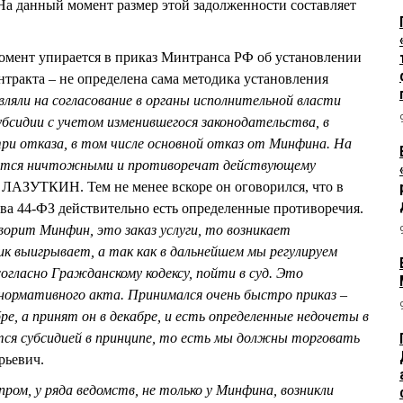
На данный момент размер этой задолженности составляет
омент упирается в приказ Минтранса РФ об установлении
тракта – не определена сама методика установления
вляли на согласование в органы исполнительной власти
убсидии с учетом изменившегося законодательства, в
ри отказа, в том числе основной отказ от Минфина. На
ляются ничтожными и противоречат действующему
 ЛАЗУТКИН. Тем не менее вскоре он оговорился, что в
ва 44-ФЗ действительно есть определенные противоречия.
ворит Минфин, это заказ услуги, то возникает
к выигрывает, а так как в дальнейшем мы регулируем
огласно Гражданскому кодексу, пойти в суд. Это
нормативного акта. Принимался очень быстро приказ –
ре, а принят он в декабре, и есть определенные недочеты в
тся субсидией в принципе, то есть мы должны торговать
рьевич.
ром, у ряда ведомств, не только у Минфина, возникли