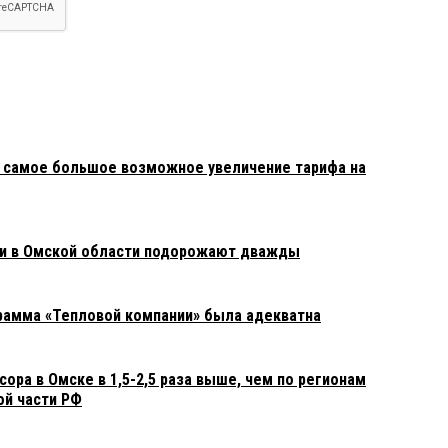
 самое большое возможное увеличение тарифа на
ги в Омской области подорожают дважды
грамма «Тепловой компании» была адекватна
сора в Омске в 1,5-2,5 раза выше, чем по регионам
ой части РФ