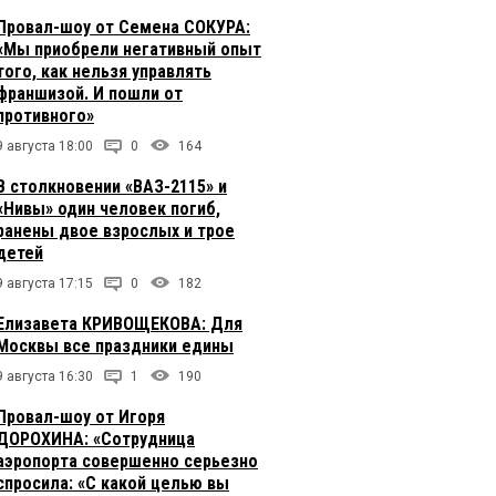
Провал-шоу от Семена СОКУРА:
«Мы приобрели негативный опыт
того, как нельзя управлять
франшизой. И пошли от
противного»
9 августа 18:00
0
164
В столкновении «ВАЗ-2115» и
«Нивы» один человек погиб,
ранены двое взрослых и трое
детей
9 августа 17:15
0
182
Елизавета КРИВОЩЕКОВА: Для
Москвы все праздники едины
9 августа 16:30
1
190
Провал-шоу от Игоря
ДОРОХИНА: «Сотрудница
аэропорта совершенно серьезно
спросила: «С какой целью вы