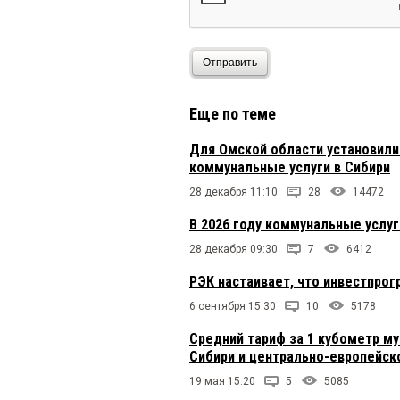
Отправить
Еще по теме
Для Омской области установили
коммунальные услуги в Сибири
28 декабря 11:10
28
14472
В 2026 году коммунальные услу
28 декабря 09:30
7
6412
РЭК настаивает, что инвестпро
6 сентября 15:30
10
5178
Средний тариф за 1 кубометр му
Сибири и центрально-европейск
19 мая 15:20
5
5085