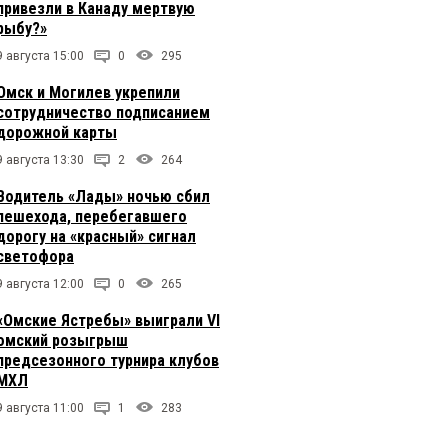
привезли в Канаду мертвую
рыбу?»
9 августа 15:00
0
295
Омск и Могилев укрепили
сотрудничество подписанием
дорожной карты
9 августа 13:30
2
264
Водитель «Лады» ночью сбил
пешехода, перебегавшего
дорогу на «красный» сигнал
светофора
9 августа 12:00
0
265
«Омские Ястребы» выиграли VI
омский розыгрыш
предсезонного турнира клубов
МХЛ
9 августа 11:00
1
283