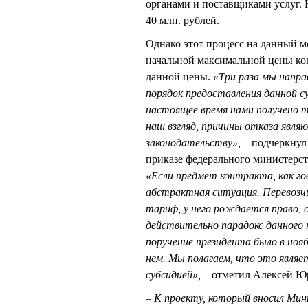
органами и поставщиками услуг. 
40 млн. рублей.
Однако этот процесс на данный м
начальной максимальной цены кон
данной цены.
«Три раза мы напра
порядок предоставления данной с
настоящее время нами получено т
наш взгляд, причины отказа яв
законодательству», –
подчеркнул
приказе федерального министерст
«Если предмет контракта, как го
абстрактная ситуация. Перевозчи
тариф, у него рождается право, с
действительно парадокс данного 
поручение президента было в нояб
нем. Мы полагаем, что это являе
субсидией»,
– отметил Алексей Ю
– К проекту, который вносил Минп