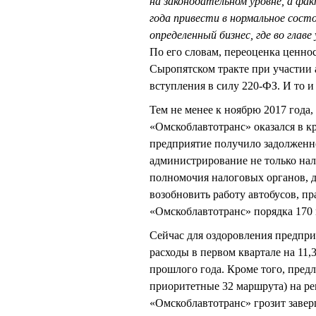
на законодательном уровне, а фа
года привести в нормальное сост
определенный бизнес, где во главе
По его словам, переоценка ценно
Сыропятском тракте при участии а
вступления в силу 220-ФЗ. И то и
Тем не менее к ноябрю 2017 года,
«Омскоблавтотранс» оказался в 
предприятие получило задолженнос
администрирование не только нал
полномочия налоговых органов, д
возобновить работу автобусов, п
«Омскоблавтотранс» порядка 170 
Сейчас для оздоровления предпри
расходы в первом квартале на 11,
прошлого года. Кроме того, предл
приоритетные 32 маршрута) на рег
«Омскоблавтотранс» грозит завер