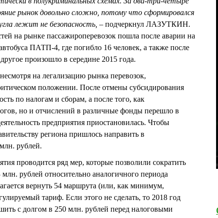
ктически в полукриминальных схемах. За два-три-четыре
ояние рынок довольно сложно, потому что сформировался
 угла лежит не безопасность, –
подчеркнул ЛАЗУТКИН.
стей на рынке пассажироперевозок пошла после аварии на
втобуса ПАТП-4, где погибло 16 человек, а также после
 другое произошло в середине 2015 года.
 несмотря на легализацию рынка перевозок,
критическом положении. После отмены субсидирования
ть по налогам и сборам, а после того, как
огов, но и отчислений в различные фонды перешло в
еятельность предприятия приостановилась. Чтобы
равительству региона пришлось направить в
млн. рублей.
ятия проводится ряд мер, которые позволили сократить
3 млн. рублей относительно аналогичного периода
агается вернуть 54 маршрута (или, как минимум,
улируемый тариф. Если этого не сделать, то 2018 год
шить с долгом в 250 млн. рублей перед налоговыми