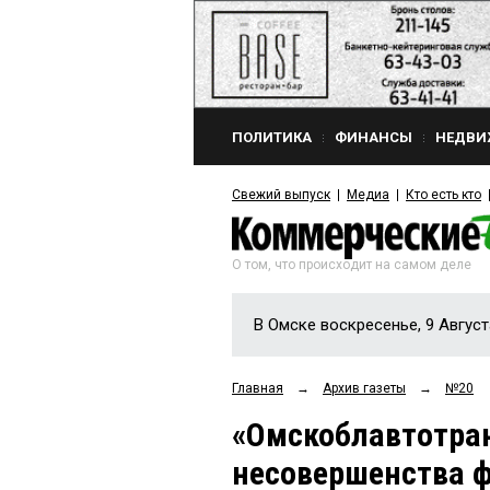
ПОЛИТИКА
ФИНАНСЫ
НЕДВИ
Свежий выпуск
Медиа
Кто есть кто
О том, что происходит на самом деле
В Омске воскресенье, 9 Август
Главная
→
Архив газеты
→
№20
«Омскоблавтотран
несовершенства ф