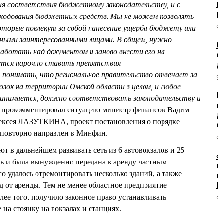
ния соответствия бюджетному законодательству, и с
сходования бюджетных средств. Мы не можем позволять
оторые повлекут за собой нанесение ущерба бюджету или
 иными заинтересованными лицами. В общем, нужно
аботать над документом и заново внести его на
ется нарочно ставить препятствия
понимать, что региональное правительство отвечает за
зок на территории Омской области в целом, и любое
принимается, должно соответствовать законодательству и
прокомментировал ситуацию министр финансов Вадим
ексея ЛАЗУТКИНА, проект постановления о порядке
 повторно направлен в Минфин.
т в дальнейшем развивать сеть из 6 автовокзалов и 25
оть и была вынужденно передана в аренду частным
го удалось отремонтировать несколько зданий, а также
д от аренды. Тем не менее областное предприятие
олее того, получило законное право устанавливать
на стоянку на вокзалах и станциях.