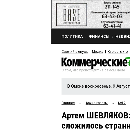
ПОЛИТИКА
ФИНАНСЫ
НЕДВИ
Свежий выпуск
Медиа
Кто есть кто
О том, что происходит на самом деле
В Омске воскресенье, 9 Август
Главная
→
Архив газеты
→
№12
Артем ШЕВЛЯКОВ:
сложилось стран