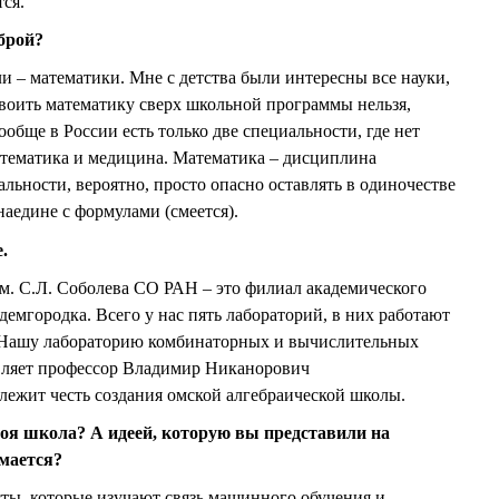
ся.
брой?
и – математики. Мне с детства были интересны все науки,
освоить математику сверх школьной программы нельзя,
обще в России есть только две специальности, где нет
атематика и медицина. Математика – дисциплина
альности, вероятно, просто опасно оставлять в одиночестве
 наедине с формулами (смеется).
.
м. С.Л. Соболева СО РАН – это филиал академического
емгородка. Всего у нас пять лабораторий, в них работают
х. Нашу лабораторию комбинаторных и вычислительных
авляет профессор Владимир Никанорович
т честь создания омской алгебраической школы.
воя школа? А идеей, которую вы представили на
имается?
сты, которые изучают связь машинного обучения и