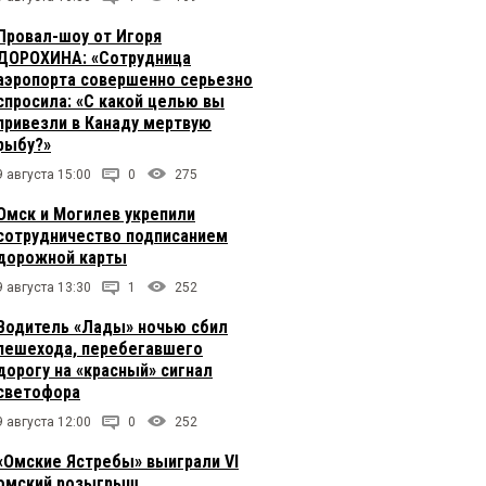
Провал-шоу от Игоря
ДОРОХИНА: «Сотрудница
аэропорта совершенно серьезно
спросила: «С какой целью вы
привезли в Канаду мертвую
рыбу?»
9 августа 15:00
0
275
Омск и Могилев укрепили
сотрудничество подписанием
дорожной карты
9 августа 13:30
1
252
Водитель «Лады» ночью сбил
пешехода, перебегавшего
дорогу на «красный» сигнал
светофора
9 августа 12:00
0
252
«Омские Ястребы» выиграли VI
омский розыгрыш