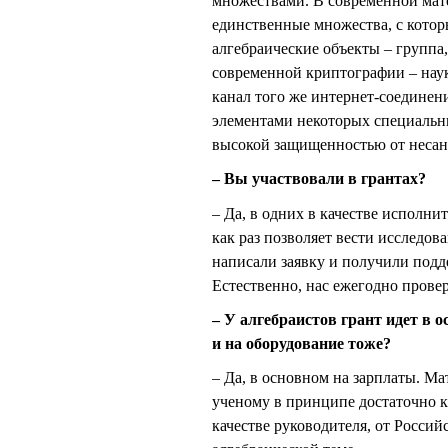
множествами. В современной мат
единственные множества, с котор
алгебраические объекты – группа,
современной криптографии – нау
канал того же интернет-соединени
элементами некоторых специальны
высокой защищенностью от несан
– Вы участвовали в грантах?
– Да, в одних в качестве исполни
как раз позволяет вести исследов
написали заявку и получили подде
Естественно, нас ежегодно провер
– У алгебраистов грант идет в 
и на оборудование тоже?
– Да, в основном на зарплаты. Ма
ученому в принципе достаточно к
качестве руководителя, от Росси