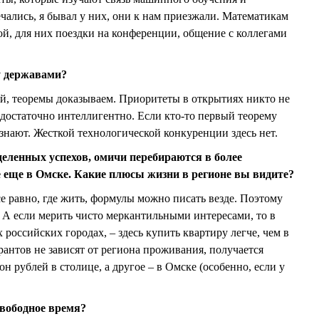
чались, я бывал у них, они к нам приезжали. Математикам
ой, для них поездки на конференции, общение с коллегами
у державами?
й, теоремы доказываем. Приоритеты в открытиях никто не
 достаточно интеллигентно. Если кто-то первый теорему
ризнают. Жесткой технологической конкуренции здесь нет.
еделенных успехов, омичи перебираются в более
 еще в Омске. Какие плюсы жизни в регионе вы видите?
е равно, где жить, формулы можно писать везде. Поэтому
. А если мерить чисто меркантильными интересами, то в
 российских городах, – здесь купить квартиру легче, чем в
рантов не зависят от региона проживания, получается
н рублей в столице, а другое – в Омске (особенно, если у
свободное время?