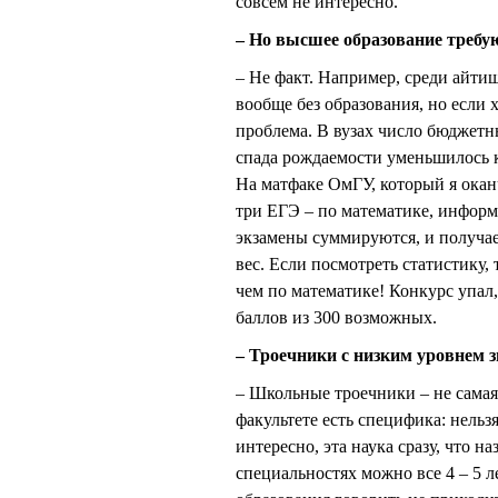
совсем не интересно.
– Но высшее образование требу
– Не факт. Например, среди айти
вообще без образования, но если 
проблема. В вузах число бюджетны
спада рождаемости уменьшилось к
На матфаке ОмГУ, который я окан
три ЕГЭ – по математике, информа
экзамены суммируются, и получае
вес. Если посмотреть статистику,
чем по математике! Конкурс упал,
баллов из 300 возможных.
– Троечники с низким уровнем 
– Школьные троечники – не самая
факультете есть специфика: нельзя
интересно, эта наука сразу, что н
специальностях можно все 4 – 5 л