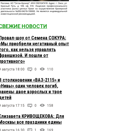
СВЕЖИЕ НОВОСТИ
Провал-шоу от Семена СОКУРА:
«Мы приобрели негативный опыт
того, как нельзя управлять
франшизой. И пошли от
противного»
9 августа 18:00
0
110
В столкновении «ВАЗ-2115» и
«Нивы» один человек погиб,
ранены двое взрослых и трое
детей
9 августа 17:15
0
158
Елизавета КРИВОЩЕКОВА: Для
Москвы все праздники едины
9 августа 16:30
1
169