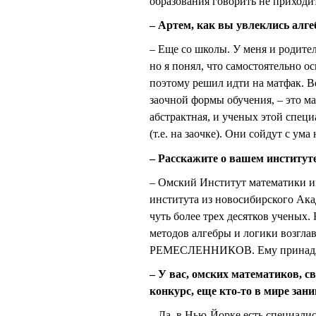
образования говорить не приходит
– Артем, как вы увлеклись алге
– Еще со школы. У меня и родител
но я понял, что самостоятельно 
поэтому решил идти на матфак. Во
заочной формы обучения, – это м
абстрактная, и ученых этой специ
(т.е. на заочке). Они сойдут с ума
– Расскажите о вашем институте
– Омский Институт математики и
института из новосибирского Акад
чуть более трех десятков учены
методов алгебры и логики возгл
РЕМЕСЛЕННИКОВ. Ему принадлежи
– У вас, омских математиков, с
конкурс, еще кто-то в мире зан
– Да, в Нью-Йорке есть специали