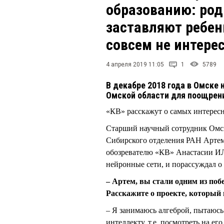
образованию: род
заставляют ребенк
совсем не интере
4 апреля 2019 11:05
1
5789
В декабре 2018 года в Омске
Омской области для поощрени
«КВ» расскажут о самых интересн
Старший научный сотрудник Омск
Сибирского отделения РАН Арте
обозревателю «КВ» Анастасии ИЛЬ
нейронные сети, и порассуждал 
– Артем, вы стали одним из поб
Расскажите о проекте, который 
– Я занимаюсь алгеброй, пытаюс
интеллекту, т.е. посмотреть на ег