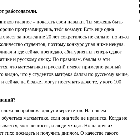
ют работодатели.
шников главное – показать свои навыки. Ты можешь быть
хорошо программируешь, тебя возьмут. Есть еще одна
х мест за последние 20 лет сократилось не сильно, но из-за
оличество студентов, поэтому конкурс упал ниже некуда.
чивал и где сейчас преподаю, абитуриенты теперь сдают
тике и русскому языку. По правилам, баллы за эти
тся, что математика и русский имеют примерно равный
 то видно, что у студентов матфака баллы по русскому выше,
 и сейчас на бюджет могут поступать даже те, у кого 100
знаний?
 сложная проблема для университетов. На нашем
 обучаться математике, если она тебе не нравится. Когда не
азывается, мозг выносит, и люди уходят. Но на других
ет тихо посидеть и получить диплом. О качестве такого