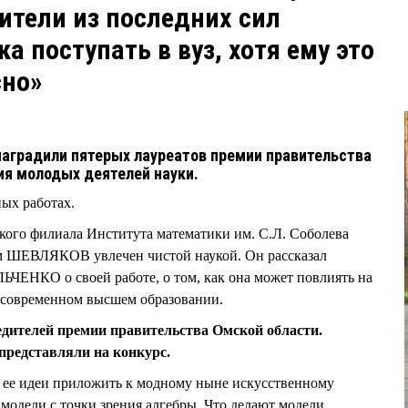
ители из последних сил
а поступать в вуз, хотя ему это
сно»
 наградили пятерых лауреатов премии правительства
я молодых деятелей науки.
ых работах.
ого филиала Института математики им. С.Л. Соболева
м ШЕВЛЯКОВ увлечен чистой наукой. Он рассказал
ЧЕНКО о своей работе, о том, как она может повлиять на
о современном высшем образовании.
едителей премии правительства Омской области.
представляли на конкурс.
ь ее идеи приложить к модному ныне искусственному
о модели с точки зрения алгебры. Что делают модели