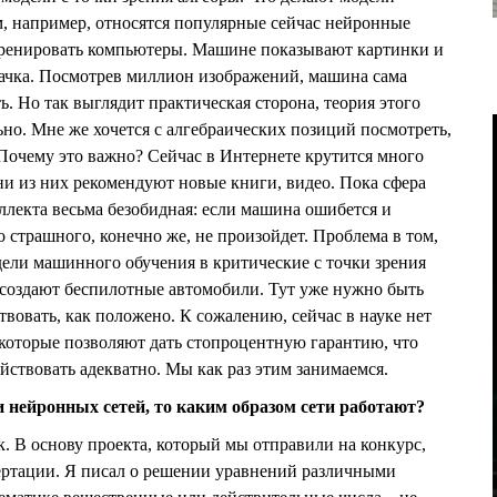
м, например, относятся популярные сейчас нейронные
 тренировать компьютеры. Машине показывают картинки и
обачка. Посмотрев миллион изображений, машина сама
. Но так выглядит практическая сторона, теория этого
ьно. Мне же хочется с алгебраических позиций посмотреть,
 Почему это важно? Сейчас в Интернете крутится много
и из них рекомендуют новые книги, видео. Пока сфера
лекта весьма безобидная: если машина ошибется и
о страшного, конечно же, не произойдет. Проблема в том,
дели машинного обучения в критические с точки зрения
 создают беспилотные автомобили. Тут уже нужно быть
твовать, как положено. К сожалению, сейчас в науке нет
, которые позволяют дать стопроцентную гарантию, что
ействовать адекватно. Мы как раз этим занимаемся.
и нейронных сетей, то каким образом сети работают?
к. В основу проекта, который мы отправили на конкурс,
ертации. Я писал о решении уравнений различными