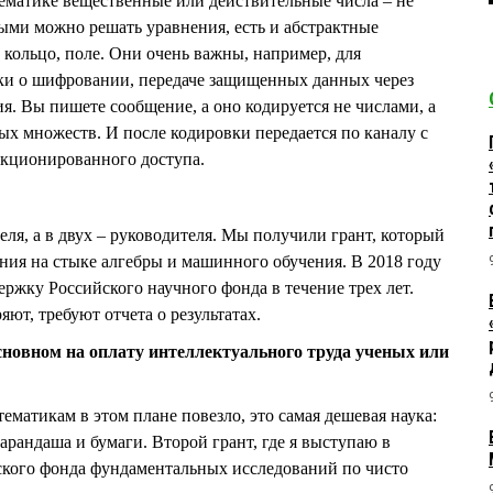
ематике вещественные или действительные числа – не
ыми можно решать уравнения, есть и абстрактные
 кольцо, поле. Они очень важны, например, для
ки о шифровании, передаче защищенных данных через
я. Вы пишете сообщение, а оно кодируется не числами, а
х множеств. И после кодировки передается по каналу с
кционированного доступа.
теля, а в двух – руководителя. Мы получили грант, который
ания на стыке алгебры и машинного обучения. В 2018 году
ржку Российского научного фонда в течение трех лет.
яют, требуют отчета о результатах.
основном на оплату интеллектуального труда ученых или
тематикам в этом плане повезло, это самая дешевая наука:
арандаша и бумаги. Второй грант, где я выступаю в
йского фонда фундаментальных исследований по чисто