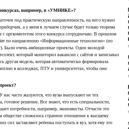
 конкурсах, например, в «УМНИКЕ»?
 заточен под практическую направленность, на него нужно
приборчик, а у меня в лучшем случае будет только теорема
ее с оргкомитетом этого конкурса сотрудничаю. В прошлом
ебят по направлению «Информационные технологии» (по
т). Были очень амбициозные проекты. Один молодой
теллект, который мониторил вакансии с сайтов и записывал
сь другая модель, которая автоматически формировала
иплин в колледжах, ПТУ и университетах, чтобы они
 проект?
У нас часто жалуются, что вузы выпускают не тех
а, готовое решение. Все знают, что есть специальности,
ает потребности, например, экономисты. Отчасти это
шем обществе сложилось странное отношение к высшему
их сил заставляют ребенка поступать в вуз, хотя ему это