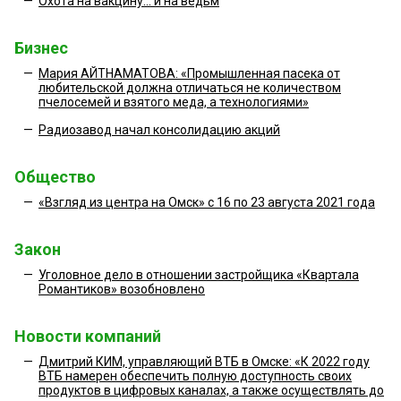
—
Охота на вакцину... и на ведьм
Бизнес
—
Мария АЙТНАМАТОВА: «Промышленная пасека от
любительской должна отличаться не количеством
пчелосемей и взятого меда, а технологиями»
—
Радиозавод начал консолидацию акций
Общество
—
«Взгляд из центра на Омск» с 16 по 23 августа 2021 года
Закон
—
Уголовное дело в отношении застройщика «Квартала
Романтиков» возобновлено
Новости компаний
—
Дмитрий КИМ, управляющий ВТБ в Омске: «К 2022 году
ВТБ намерен обеспечить полную доступность своих
продуктов в цифровых каналах, а также осуществлять до