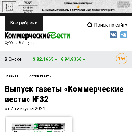
Все рубрики
Поиск по сайту
ПОЛИТИКА
Свежий выпуск
Медиа
ФИНАНСЫ
Суббота, 8 Августа
Кто есть кто
НЕДВИЖИМОСТЬ
В Омске:
$ 82,1665
€ 94,8366
Интервью
БИЗНЕС
Главная
→
Архив газеты
Мнения
ОБЩЕСТВО
Выпуск газеты «Коммерческие
Рейтинги
ЗАКОН
вести» №32
Блоги
НОВОСТИ КОМПАНИЙ
от 25 августа 2021
Архив
ПРОИСШЕСТВИЯ
СТИЛЬ ЖИЗНИ