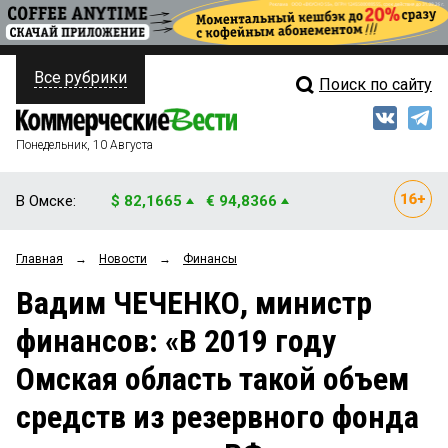
Все рубрики
Поиск по сайту
ПОЛИТИКА
Свежий выпуск
Медиа
ФИНАНСЫ
Понедельник, 10 Августа
Кто есть кто
НЕДВИЖИМОСТЬ
В Омске:
$ 82,1665
€ 94,8366
Интервью
БИЗНЕС
Главная
→
Новости
→
Финансы
Мнения
ОБЩЕСТВО
Вадим ЧЕЧЕНКО, министр
Рейтинги
ЗАКОН
финансов: «В 2019 году
Блоги
НОВОСТИ КОМПАНИЙ
Омская область такой объем
Архив
ПРОИСШЕСТВИЯ
средств из резервного фонда