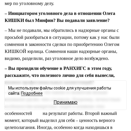
мер по уголовному делу.
– Инициатором уголовного дела в отношении Олега
КИШКИ был Минфин? Вы подавали заявление?
– Мы не подавали, мы обратились в надзорные органы с
просьбой разобраться в ситуации, потому как у нас были
сомнения в законности сделки по приобретению Олегом
КИШКОЙ юрлица. Сомнения наши надзорные органы,
видимо, разделили, раз уголовное дело возбуждено.
– Вы проходили обучение в РАНХИГС в этом году,
расскажите, что полезного лично для себя вынесли,
помимо профессиональных компетенций?
Мы используем файлы cookie для улучшения работы
– Наверное, понял, что каким-то моментам меньше
сайта.
Подробнее
внимания уделял, чем следовало. Например, личностным
Принимаю
особенностям конкретных людей и влиянию этих
особенностей на результат работы. Второй важный
момент, который выделил для себя – ценность верного
целеполагания. Иногда, особенно когда находишься в