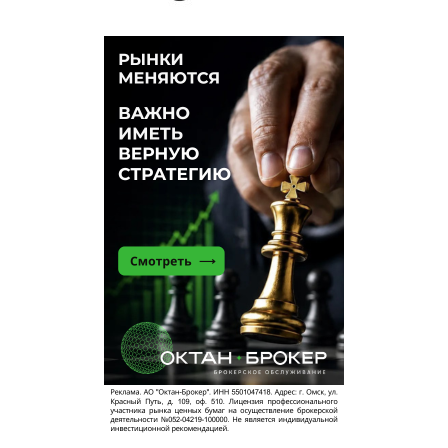
Айболит
10 мая 2021 в 03:57:
Теперь у медведя есть квадроцикл, модный
карабин, стетоскоп и докторский халат...
Ханс Христ
10 мая 2021 в 03:22:
на какую дичь разрешена сейчас охота? нашли
его? штраф не забудьте выписать и разрешение
на оружие отобрать.
мимо проходил
10 мая 2021 в 02:24:
ждем официального подтверждения, что
найден, полиция пока отказалась быструю
телеграм-канал-новость подтверждать
ник
10 мая 2021 в 02:18:
или сбежал или убрали
Олег
10 мая 2021 в 02:03: