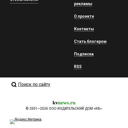
рекламы
Галка
10 мая 2021 в 00:55:
О проекте
Обожаю умных прямолинейных и близких по духу
комментаторов типа Нины Серафимовны!!!.
Контакты
Лидия Нестерова
10 мая 2021 в 00:49:
Стать блогером
Слинял по ходу за границу...наворовался...
Подписка
Владимир
RSS
10 мая 2021 в 00:30:
Убирают ненужных свидетелей чтобы не
всплыли подробности по Навальному.
Поиск по сайту
Валера
10 мая 2021 в 00:17:
А сейчас охота разрешена?
kv
news.ru
©
2001—2026
ООО ИЗДАТЕЛЬСКИЙ ДОМ «КВ».
мимо проходил
10 мая 2021 в 00:16:
Для 111: не виновных — не убирают просто так и