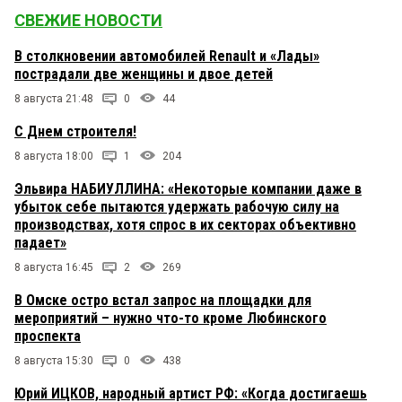
СВЕЖИЕ НОВОСТИ
Очень бы хотелось, чтоб ВСЕ министры пропали
без вести.
В столкновении автомобилей Renault и «Лады»
пострадали две женщины и двое детей
С тобой ходил
10 мая 2021 в 01:56:
8 августа 21:48
0
44
Ну, всё. Навальнятине зря день троллинга на КВ
оплатили. Только омскому изданию бесплатно
С Днем строителя!
рейтинг подняли.
8 августа 18:00
1
204
мимо проходил
10 мая 2021 в 01:51:
Эльвира НАБИУЛЛИНА: «Некоторые компании даже в
да жив он! смысл теперь рассуждать?
убыток себе пытаются удержать рабочую силу на
заблудился, написали
производствах, хотя спрос в их секторах объективно
падает»
рождённый в СССР
10 мая 2021 в 01:47:
8 августа 16:45
2
269
туда ему и дорога пропасть в лесу
В Омске остро встал запрос на площадки для
мероприятий – нужно что-то кроме Любинского
проспекта
Знаток фактов
10 мая 2021 в 01:46:
8 августа 15:30
0
438
Факт, ты мерзкий цинник, невоспитанный мамой
дегенерат или просто тролль за плюшки
Юрий ИЦКОВ, народный артист РФ: «Когда достигаешь