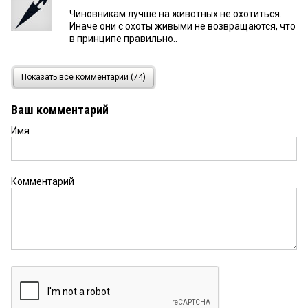
Чиновникам лучше на животных не охотиться.
Иначе они с охоты живыми не возвращаются, что
в принципе правильно..
Елена
10 мая 2021 в 17:00:
Показать все комментарии (74)
Давайте, теперь, все будем валить на медведей!
Ваш комментарий
Имя
Vas
10 мая 2021 в 16:42:
" Как говорил один мой знакомый, покойник: «Я
слишком много знал „
Комментарий
Александр
10 мая 2021 в 16:41:
На квадрике за миллион с ружьишком за пять
пошёл здравоохранение поднимать в
лес....Видимо, в Омске и области всё проблемы
решены...
193? какой
10 мая 2021 в 14:24:
А трусы так и не нашли.