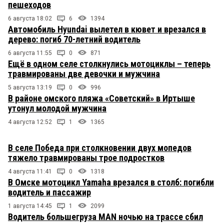
пешеходов
больнице.
6 августа 18:02
6
1394
Автомобиль Hyundai вылетел в кювет и врезался в
мимо проходил
10 мая 2021 в 01:37:
дерево: погиб 70-летний водитель
Формально где-то на интуитиве понимаю —
отгул. праздник, да и не губера это ставленник. И
6 августа 11:55
0
871
что наверняка завтра скажет слово. Но завтра —
Ещё в одном селе столкнулись мотоциклы – теперь
не когда все. Это другое.
травмированы две девочки и мужчина
5 августа 13:19
0
996
222
10 мая 2021 в 01:36:
В районе омского пляжа «Советский» в Иртыше
утонул молодой мужчина
111, ты не друг семьи Мураховского. Ты нагло
наврал. Он давно ездил на охоту. И это прекрасно
4 августа 12:52
1
1365
знают его жена Надежда, его дети, его друзья, с
которыми он и охотится. Он это делал регулярно
последние годы. Попроси в своём штабе
В селе Победа при столкновении двух мопедов
Навального методичку получше.
тяжело травмированы трое подростков
4 августа 11:41
0
1318
Фекла
10 мая 2021 в 01:36:
В Омске мотоцикл Yamaha врезался в столб: погибли
Это не тот главврач, который Навального лечил,
водитель и пассажир
тогда понятно.....
1 августа 14:45
1
2099
Водитель большегруза MAN ночью на трассе сбил