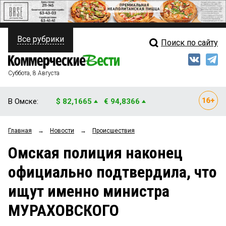
Все рубрики
Поиск по сайту
ПОЛИТИКА
Свежий выпуск
Медиа
ФИНАНСЫ
Суббота, 8 Августа
Кто есть кто
НЕДВИЖИМОСТЬ
В Омске:
$ 82,1665
€ 94,8366
Интервью
БИЗНЕС
Главная
→
Новости
→
Происшествия
Мнения
ОБЩЕСТВО
Омская полиция наконец
Рейтинги
ЗАКОН
официально подтвердила, что
Блоги
НОВОСТИ КОМПАНИЙ
ищут именно министра
Архив
ПРОИСШЕСТВИЯ
МУРАХОВСКОГО