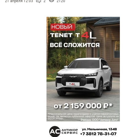
21 апреля 12:03
2
2120
ну хотя бы так
Николай
10 мая 2021 в 06:08:
Зачем вы его ищете..? «жирующий» министр —
как раз на закуску медведям.
Константин
10 мая 2021 в 05:49:
Медведи восстановили справедливость
Галина
10 мая 2021 в 05:14:
Двадцать лет назад один высокопоставленный
человек захотел за мое отстаивание прав
«уничтожить» мою семью. Я не желала ему
смерти и в мыслях не было.....но он утонул
молодым и здоровым....хобби у него было типа
охоты. Я и простила его ибо проиграв суды он
стал себя вести очень прилично. Но к сожалению.
Видно действительно в природе есть закон
бумеранга.