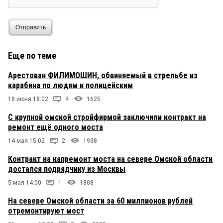
Отправить
zog
10 мая 2021 в 11:03:
Похоже сакральная жертва. Тупо конечно, но
Еще по теме
ведь хомяки борцуны всеравно схавают и
ухватятся за любую шизоверсию)))))
Арестован ФИЛИМОШИН, обвиняемый в стрельбе из
карабина по людям и полицейским
Есть ещё версия
10 мая 2021 в 08:36:
18 июня 18:02
4
1625
Хотя её почти не обсуждают. Он общался с
силовиками по поводу бывших делишек в
С крупной омской стройфирмой заключили контракт на
минздраве. Кое-кто её рассматривает. Хотя
ремонт ещё одного моста
заказ все же маловероятен
14 мая 15:02
2
1938
Ы
10 мая 2021 в 06:55:
Контракт на капремонт моста на севере Омской области
Что ни чинуша, то развлекается по своему! Одни
достался подрядчику из Москвы
с вертолета, другие в егерей стреляют... наш в
одиночку наверное «кикимору» решил посетить
5 мая 14:00
1
1808
на болоте.
На севере Омской области за 60 миллионов рублей
отремонтируют мост
вася
10 мая 2021 в 06:43: