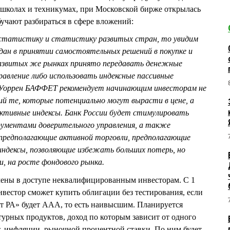
 школах и техникумах, при Московской бирже открылась
бучают разбираться в сфере вложений:
 статистику и статистику развитых стран, то увидим
дан в принятии самостоятельных решений в покупке и
развитых же рынках принято передавать денежные
равление либо использовать индексные пассивные
 Уоррен БАФФЕТ рекомендует начинающим инвесторам не
й те, которые потенциально могут вырасти в цене, а
ективные индексы. Банк России будет стимулировать
ументами доверительного управления, а также
 предполагающие активной торговли, предполагающие
индексы, позволяющие избежать больших потерь, но
, на росте фондового рынка.
ены в доступе неквалифицированным инвесторам. С 1
естор сможет купить облигации без тестирования, если
т РА» будет ААА, то есть наивысшим. Планируется
турных продуктов, доход по которым зависит от одного
т, инфляции, рыночной процентной ставки. По ним будет