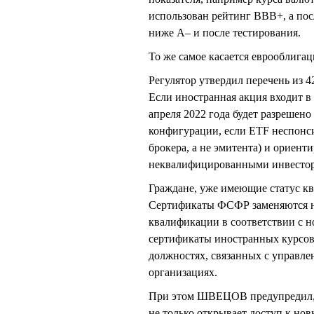
использован рейтинг ВВВ+, а посл
ниже А– и после тестирования.
То же самое касается еврооблигац
Регулятор утвердил перечень из 
Если иностранная акция входит в 
апреля 2022 года будет разрешен
конфигурации, если ETF неспонс
брокера, а не эмитента) и ориент
неквалифицированными инвестора
Граждане, уже имеющие статус кв
Сертификаты ФСФР заменяются н
квалификации в соответствии с н
сертификаты иностранных курсов,
должностях, связанных с управле
организациях.
При этом ШВЕЦОВ предупредил, 
не только открывает доступ к но