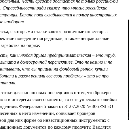
лобальным. Часть средств достается не только российской
. Справедливости ради скажу, что многие российские
странцы. Баланс пока складывается в пользу иностранных
не наоборот.
ка, с которыми сталкиваются розничные инвесторы:
рректное поведение посредников, а также неправильные
заработка на бирже:
ть, как и любая другая предпринимательская – это труд,
ультата в долгосрочной перспективе. Это не казино и не
читывать, что вы пришли на фондовый рынок, купили
ботали и разом решили все свои проблемы – это не про
апитала.
в этики для финансовых посредников о том, что брокеры
о и в интересах своего клиента, то есть упреждать ошибки
ждениям. Федеральный закон от 31.07.2020 № 306-ФЗ «О
несенных в него изменений, обязывает брокеров
ной для них форме об инвестиционных инструментах с
ационных документов по каждому продукту. Вводятся