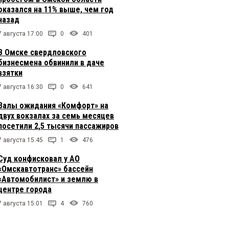
оказался на 11% выше, чем год
назад
7 августа 17:00
0
401
В Омске свердловского
бизнесмена обвинили в даче
взятки
7 августа 16:30
0
641
Залы ожидания «Комфорт» на
двух вокзалах за семь месяцев
посетили 2,5 тысячи пассажиров
7 августа 15:45
1
476
Суд конфисковал у АО
«Омскавтотранс» бассейн
«Автомобилист» и землю в
центре города
7 августа 15:01
4
760