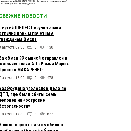
СВЕЖИЕ НОВОСТИ
Сергей ШЕЛЕСТ вручил знаки
отличия новым почетным
гражданам Омска
8 августа 09:30
0
130
За обман 93 омичей отправлен в
колонию глава АЦ «Ромни Марш»
Ярослав МАКАРЕНКО
7 августа 18:00
0
478
Возбуждено уголовное дело по
ДТП, где были сбиты семь
человек на «островке
безопасности»
7 августа 17:30
3
622
В июле спрос на автомобили с
пробегом в Омской области