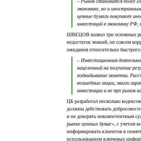
– Рынок становится более г
экономике, но и иностранным
ценные бумаги покупают ино
инвестиций в экономику РФ, 
ШВЕЦОВ назвал три основных рис
недостаток знаний, не совсем ко
ожидания относительно быстрого 
– Инвестиционная деятельнос
нацеленный на получение рез
подкидывание монетки. Расс
волшебные акции, много зара
инвестиции и не про рынок к
ЦБ разработал несколько кодексо
должны действовать добросовестн
и не доверять некомпетентным су
рынке ценных бумаг», с учетом в
информировать клиентов в понят
использованием ключевых информ