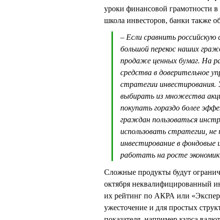
уроки финансовой грамотности в
школа инвесторов, банки также о
– Если сравнить российскую
большой перекос наших граж
продаже ценных бумаг. На 
средства в доверительное уп
стратегии инвестирования.
выбирать из множества акци
покупать гораздо более эфф
граждан пользоваться инстр
использовать стратегии, не
инвестирование в фондовые 
работать на росте экономики
Сложные продукты будут огранич
октября неквалифицированный инв
их рейтинг по АКРА или «Экспер
ужесточение и для простых струк
показателя, например курса валю