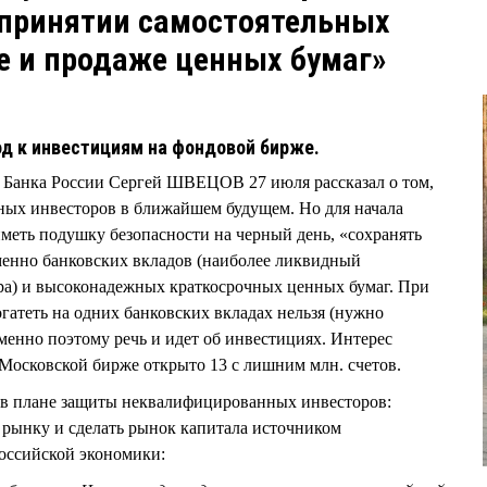
 принятии самостоятельных
е и продаже ценных бумаг»
од к инвестициям на фондовой бирже.
я Банка России Сергей ШВЕЦОВ 27 июля рассказал о том,
ных инвесторов в ближайшем будущем. Но для начала
меть подушку безопасности на черный день, «сохранять
менно банковских вкладов (наиболее ликвидный
ра) и высоконадежных краткосрочных ценных бумаг. При
атеть на одних банковских вкладах нельзя (нужно
менно поэтому речь и идет об инвестициях. Интерес
а Московской бирже открыто 13 с лишним млн. счетов.
и в плане защиты неквалифицированных инвесторов:
 рынку и сделать рынок капитала источником
оссийской экономики: