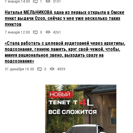
7 января 14:00
1
3101
Наталья МЕЛЬНИКОВА одна из первых открыла в Омске
пункт выдачи Ozon, сейчас у нее уже несколько таких
пунктов
7 января 12:00
0
4261
«Стала работать с целевой аудиторией через архетипы,
подсознание, генную память, круг свой-чужой, чтобы,
минуя рациональное звено, выходить сразу на
подсознание»
31 декабря 16:30
0
4959