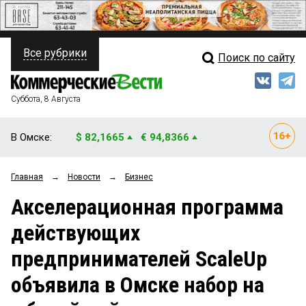
Все рубрики
Поиск по сайту
ПОЛИТИКА
Свежий выпуск
Медиа
ФИНАНСЫ
Суббота, 8 Августа
Кто есть кто
НЕДВИЖИМОСТЬ
В Омске:
$ 82,1665
€ 94,8366
Интервью
БИЗНЕС
Главная
→
Новости
→
Бизнес
Мнения
ОБЩЕСТВО
Акселерационная программа
Рейтинги
ЗАКОН
действующих
Блоги
НОВОСТИ КОМПАНИЙ
предпринимателей ScaleUp
Архив
ПРОИСШЕСТВИЯ
объявила в Омске набор на