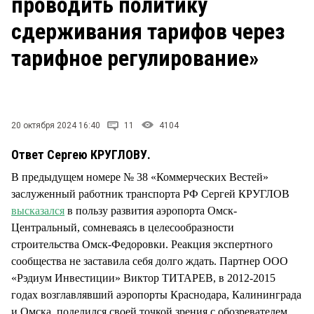
проводить политику
СТИЛЬ ЖИЗНИ
сдерживания тарифов через
тарифное регулирование»
20 октября 2024 16:40
11
4104
Ответ Сергею КРУГЛОВУ.
В предыдущем номере № 38 «Коммерческих Вестей»
заслуженный работник транспорта РФ Сергей КРУГЛОВ
высказался
в пользу развития аэропорта Омск-
Центральный, сомневаясь в целесообразности
строительства Омск-Федоровки. Реакция экспертного
сообщества не заставила себя долго ждать. Партнер ООО
«Рэдиум Инвестиции» Виктор ТИТАРЕВ, в 2012-2015
годах возглавлявший аэропорты Краснодара, Калининграда
и Омска, поделился своей точкой зрения с обозревателем