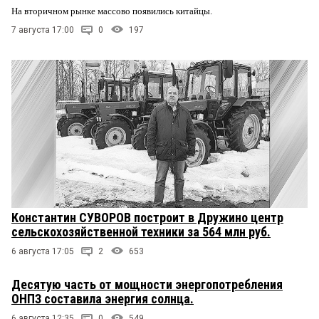
кол- во транзитных пассажиров. И первое и втрое
На вторичном рынке массово появились китайцы.
невозможно в настоящий момент
7 августа 17:00
0
197
Константин СУВОРОВ построит в Дружино центр
сельскохозяйственной техники за 564 млн руб.
6 августа 17:05
2
653
Десятую часть от мощности энергопотребления
ОНПЗ составила энергия солнца.
6 августа 12:35
0
549