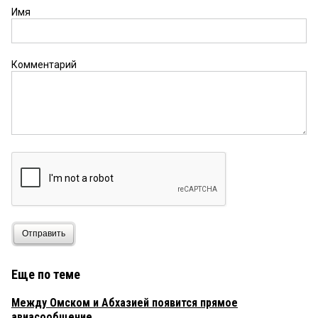
туда куда им нужно, а не туда куда билеты
Имя
дешевле». Если не вдаваться в смысл
сказанного, то получается вроде красиво сказал.
А если попробовать немного подумать о чем,
получается, мягко говоря, словоблудие. В
Комментарий
переводе с русского на русский его фраза звучит
так: «люди летают по делам в Москву, несмотря
на то, что это дорого, а не в Усть-Ишим, потому,
что туда билет дешевле стоит». Супер.
Последнее время очень много появилось людей,
которые складно на первый взгляд говорят или
пишут, а послушаешь или почитаешь их —
понимаешь, что они просто бредят. Вот Титарев
пишет: «В отелях аэропортов проводят
конференции, организовывают деловые
встречи. Никаких шансов сделать современный
терминал и сопутствующую инфраструктуру в
Омск-Центральном нет.» То есть конференции и
Отправить
деловые встречи удобнее проводить в
Федоровке, куда добираться 2 часа, чем в
Центральном, куда ехать 20 минут? И люди это
Еще по теме
говорят совсем серьезно. Получается построить
Федоровку за 120 млрд проще, чем отель в
Между Омском и Абхазией появится прямое
Центральном любому инвестору без трат денег
из бюджета? Особенно мне понравилось его
авиасообщение