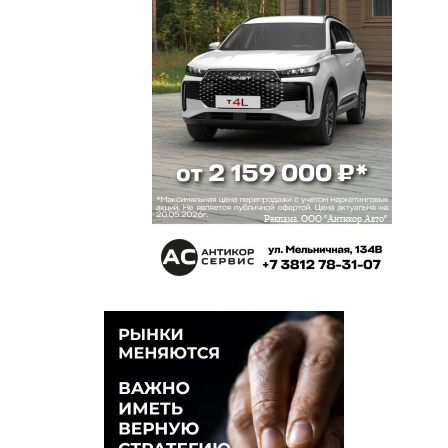
новый аэропорт, а как далеко он расположен от
города и прочееБудет важно, чтобы он мог
обслужить больше 5 млн пассажиров,
обработать миллионы тонн авиагрузов и
прочееЕсли мы действительно нацелены на
развитие города Омска, региона в целом и мы
действительно реально будем что-то делать
существенное, то аэропорт Омск-Фёдоровка
нужен — причём, чем быстрее, тем
лучшеАэропорт Омск-Фёдоровка не нужен, если
всё оставлять как есть — не развивать город,
регион — так... заниматься косметическими
делами и на что «выбьют» финансы из бюджетов
разного уровня — и так уже «гниём» — даже
неприлично, что «гниём»...
Олег Лизгунов
21 октября 2024 в 12:36:
Леониду. «Трибуну надо предоставлять только
тем, кого Лизгунов — рыцарь без страха и упрека
— считает хорошими. Так выглядят почти все его
комментарии». Лёня. А ты как думал?
Естественно я, Лизгунов Олег, кстати.
ЛЕОНИДОВИЧ, — рыцарь без страха и упрека.. А