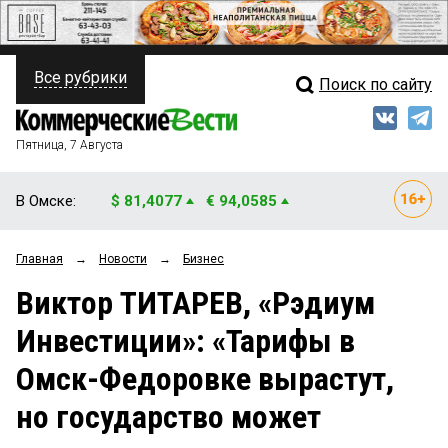
Все рубрики
Поиск по сайту
ПОЛИТИКА
Свежий выпуск
Медиа
ФИНАНСЫ
Пятница, 7 Августа
Кто есть кто
НЕДВИЖИМОСТЬ
В Омске:
$ 81,4077
€ 94,0585
Интервью
БИЗНЕС
Главная
→
Новости
→
Бизнес
Мнения
ОБЩЕСТВО
Виктор ТИТАРЕВ, «Рэдиум
Рейтинги
ЗАКОН
Инвестиции»: «Тарифы в
Блоги
НОВОСТИ КОМПАНИЙ
Омск-Федоровке вырастут,
Архив
ПРОИСШЕСТВИЯ
но государство может