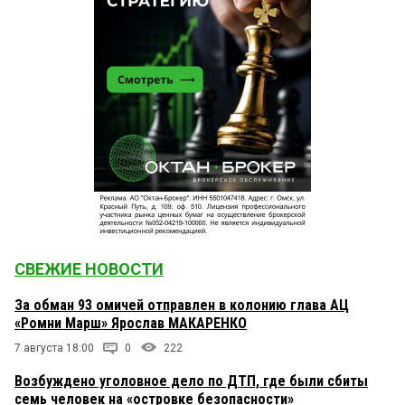
то. Ты как думал? Титарев — не «плохой
человек». Он — «Лидер России». Насчет
«содержательной части». Покопайтесь в
интернете. Хотя бы на сайте КВ. Почитайте мои
публикации. Если Вам, конечно, это зачем-то
нужно. А вообще, Леонид, Вы бы раскрылись. Но
это сейчас не модно. Да ладно.
Леонид
21 октября 2024 в 12:01:
Что ж, еще раз подтверждается уже
высказанный мною тезис. Лизгунову дела нет ни
до предложений Круглова, ни до возражений
Титарева. Ни слова нет у него о содержательной
части их выступлений. Лишь один довод: как вы
смели дать слово такому «плохому» человеку как
Титарев? Трибуну надо предоставлять только
СВЕЖИЕ НОВОСТИ
тем, кого Лизгунов — рыцарь без страха и упрека
— считает хорошими. Так выглядят почти все его
За обман 93 омичей отправлен в колонию глава АЦ
комментарии
«Ромни Марш» Ярослав МАКАРЕНКО
7 августа 18:00
0
222
Олег Лизгунов
21 октября 2024 в 11:52:
Возбуждено уголовное дело по ДТП, где были сбиты
Я лично знаком с Титаревым в бытность его на
Сибзаводе. И я лично знаком с многими
семь человек на «островке безопасности»