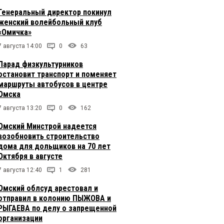
Генеральный директор покинул
женский волейбольный клуб
«Омичка»
7 августа 14:00
0
63
Парад физкультурников
остановит транспорт и поменяет
маршруты автобусов в центре
Омска
7 августа 13:20
0
162
Омский Минстрой надеется
возобновить строительство
дома для дольщиков на 70 лет
Октября в августе
7 августа 12:40
1
281
Омский облсуд арестовал и
отправил в колонию ПЫЖОВА и
РЫГАЕВА по делу о запрещенной
организации