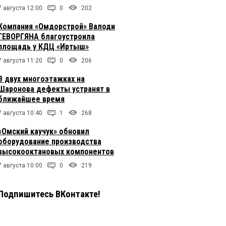
7 августа 12:00
0
202
Компания «Омдорстрой» Валоди
ГЕВОРГЯНА благоустроила
площадь у КДЦ «Иртыш»
7 августа 11:20
0
206
В двух многоэтажках на
Шаронова дефекты устранят в
ближайшее время
7 августа 10:40
1
268
«Омский каучук» обновил
оборудование производства
высокооктановых компонентов
7 августа 10:00
0
219
Подпишитесь ВКонтакте!