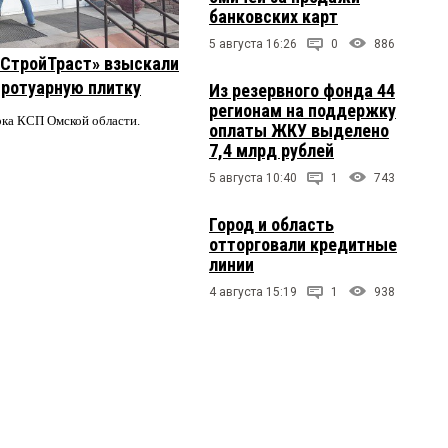
банковских карт
5 августа 16:26
0
886
 «СтройТраст» взыскали
 тротуарную плитку
Из резервного фонда 44
регионам на поддержку
ерка КСП Омской области.
оплаты ЖКУ выделено
7,4 млрд рублей
5 августа 10:40
1
743
Город и область
отторговали кредитные
линии
4 августа 15:19
1
938