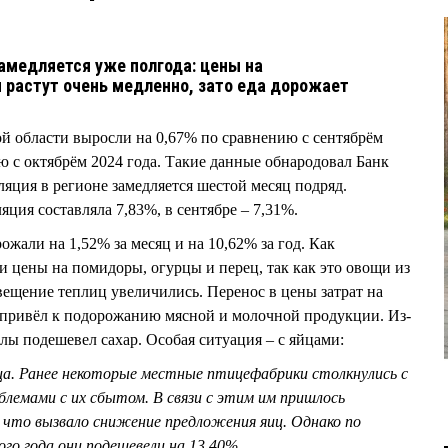
замедляется уже полгода: цены на
растут очень медленно, зато еда дорожает
ой области выросли на 0,67% по сравнению с сентябрём
ю с октябрём 2024 года. Такие данные обнародовал Банк
ляция в регионе замедляется шестой месяц подряд.
яция составляла 7,83%, в сентябре – 7,31%.
жали на 1,52% за месяц и на 10,62% за год. Как
и цены на помидоры, огурцы и перец, так как это овощи из
свещение теплиц увеличились. Перенос в цены затрат на
 привёл к подорожанию мясной и молочной продукции. Из-
клы подешевел сахар. Особая ситуация – с яйцами:
а. Ранее некоторые местные птицефабрики столкнулись с
блемами с их сбытом. В связи с этим им пришлось
 что вызвало снижение предложения яиц. Однако по
го года они подешевели на 13,40%.