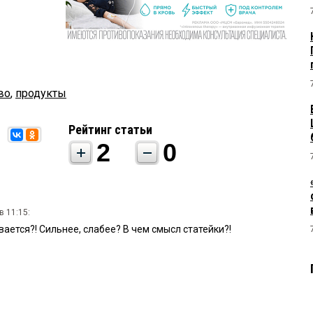
во
,
продукты
Рейтинг статьи
2
0
в 11:15:
вается?! Сильнее, слабее? В чем смысл статейки?!