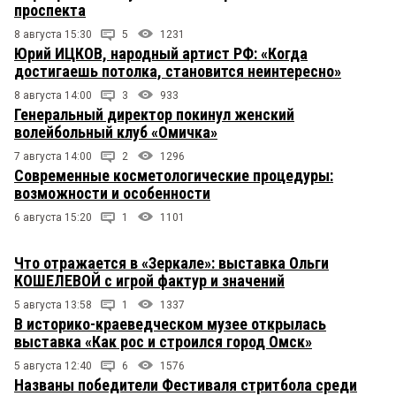
проспекта
8 августа 15:30
5
1231
Юрий ИЦКОВ, народный артист РФ: «Когда
достигаешь потолка, становится неинтересно»
8 августа 14:00
3
933
Генеральный директор покинул женский
волейбольный клуб «Омичка»
7 августа 14:00
2
1296
Современные косметологические процедуры:
возможности и особенности
6 августа 15:20
1
1101
Что отражается в «Зеркале»: выставка Ольги
КОШЕЛЕВОЙ с игрой фактур и значений
5 августа 13:58
1
1337
В историко-краеведческом музее открылась
выставка «Как рос и строился город Омск»
5 августа 12:40
6
1576
Названы победители Фестиваля стритбола среди