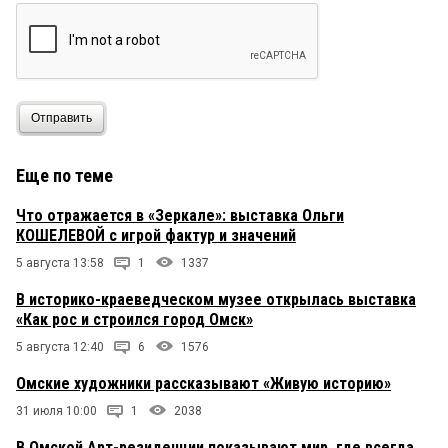
Отправить
Еще по теме
Что отражается в «Зеркале»: выставка Ольги
КОШЕЛЕВОЙ с игрой фактур и значений
5 августа 13:58
1
1337
В историко-краеведческом музее открылась выставка
«Как рос и строился город Омск»
5 августа 12:40
6
1576
Омские художники рассказывают «Живую историю»
31 июля 10:00
1
2038
В Омской Арт-резиденции показывают мир, где всегда