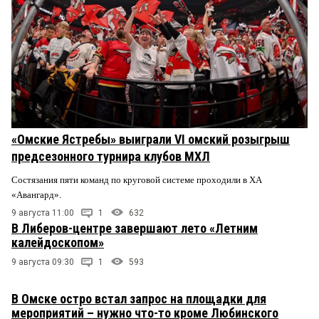
«Омские Ястребы» выиграли VI омский розыгрыш
предсезонного турнира клубов МХЛ
Состязания пяти команд по круговой системе проходили в ХА
«Авангард».
9 августа 11:00
1
632
В Либеров-центре завершают лето «Летним
калейдоскопом»
9 августа 09:30
1
593
В Омске остро встал запрос на площадки для
мероприятий – нужно что-то кроме Любинского