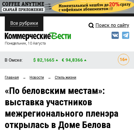
Все рубрики
Поиск по сайту
ПОЛИТИКА
Свежий выпуск
Медиа
ФИНАНСЫ
Понедельник, 10 Августа
Кто есть кто
НЕДВИЖИМОСТЬ
В Омске:
$ 82,1665
€ 94,8366
Интервью
БИЗНЕС
Главная
→
Новости
→
Стиль жизни
Мнения
ОБЩЕСТВО
«По беловским местам»:
Рейтинги
ЗАКОН
выставка участников
Блоги
НОВОСТИ КОМПАНИЙ
межрегионального пленэра
Архив
ПРОИСШЕСТВИЯ
открылась в Доме Белова
СТИЛЬ ЖИЗНИ