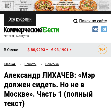
Все рубрики
Поиск по сайту
ПОЛИТИКА
Свежий выпуск
Медиа
ФИНАНСЫ
Четверг, 6 Августа
Кто есть кто
НЕДВИЖИМОСТЬ
В Омске:
$ 80,9293
€ 93,1901
Интервью
БИЗНЕС
Главная
→
Новости
→
Политика
Мнения
ОБЩЕСТВО
Александр ЛИХАЧЕВ: «Мэр
Рейтинги
ЗАКОН
должен сидеть. Но не в
Блоги
НОВОСТИ КОМПАНИЙ
Москве». Часть 1 (полный
Архив
ПРОИСШЕСТВИЯ
текст)