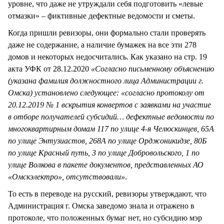
уровне, что даже не утруждали себя подготовить «левые
отмазки» – фиктивные дефектные ведомости и сметы.
Когда пришли ревизоры, они формально стали проверять
даже не содержание, а наличие бумажек на все эти 278
домов и некоторых недосчитались. Как указано на стр. 19
акта УФК от 28.12.2020
«Согласно письменному объяснению
(указана фамилия должностного лица Администрации г.
Омска) установлено следующее: «согласно протоколу от
20.12.2019 № 1 вскрытия конвертов с заявками на участие
в отборе получателей субсидий… дефектные ведомости по
многоквартирным домам 117 по улице 4-я Челюскинцев, 65А
по улице Энтузиастов, 268А по улице Орджоникидзе, 80Б
по улице Красный путь, 3 по улице Добровольского, 1 по
улице Волкова в пакете документов, представленных АО
«Омскэлектро», отсутствовали»
.
То есть в переводе на русский, ревизоры утверждают, что
Администрация г. Омска заведомо знала и отражено в
протоколе, что положенных бумаг нет, но субсидию мэр