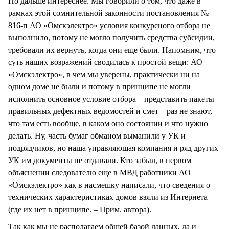
Но дальше интереснее. Мы говорили о том, что даже в
рамках этой сомнительной законности постановления №
816-п АО «Омскэлектро» условия конкурсного отбора не
выполнило, потому не могло получить средства субсидии,
требовали их вернуть, когда они еще были. Напомним, что
суть наших возражений сводилась к простой вещи: АО
«Омскэлектро», в чем мы уверены, практически ни на
одном доме не были и потому в принципе не могли
исполнить основное условие отбора – представить пакеты
правильных дефектных ведомостей и смет – раз не знают,
что там есть вообще, в каком оно состоянии и что нужно
делать. Ну, часть бумаг обманом выманили у УК и
подрядчиков, но наша управляющая компания и ряд других
УК им документы не отдавали. Кто забыл, в первом
объяснении следователю еще в МВД работники АО
«Омскэлектро» как в насмешку написали, что сведения о
технических характеристиках домов взяли из Интернета
(где их нет в принципе. – Прим. автора).
Так как мы не располагаем общей базой данных, да и