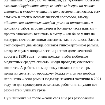
соглашения по дому по ул. Лобкова, 22:
«ремонт подъездов,
включая оборудование вторых входных дверей на основе
алюминия и укладку плитки на полу лестничных клеток всех
этажей и стенах первых этажей подъездов, замену
абонентских почтовых шкафов, ремонт отмостки»
. А
половину работ: вторые двери и большую часть плитки –
просто отказались включать в смету – как было у них на
конкурсе почтовые ящики заменить, так и осталось. Зато за
счет бюджета два месяца обивают гипсокартонном рельсы,
которые служат опорой лестниц в этом доме железной
дороги с 1930 года – очень похоже, чтобы побольше
бюджетных средств списать. Люди проходят, смеются и
плюются. А работы по мировому соглашению теперь
придется делать по городскому бюджету, причем вообще
непонятно – если ремонт подъезда закончат частично в 2021
году, то для проведения остальных работ опять нужно все
разбивать и учинять грязь.
Ну и вишенка на торте – сами себя еще раз разоблачили.