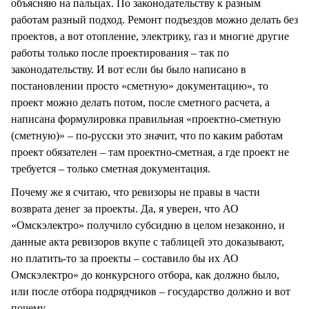
объясняю на пальцах. По законодательству к разным
работам разный подход. Ремонт подъездов можно делать без
проектов, а вот отопление, электрику, газ и многие другие
работы только после проектирования – так по
законодательству. И вот если бы было написано в
постановлении просто «сметную» документацию», то
проект можно делать потом, после сметного расчета, а
написана формулировка правильная «проектно-сметную
(сметную)» – по-русски это значит, что по каким работам
проект обязателен – там проектно-сметная, а где проект не
требуется – только сметная документация.
Почему же я считаю, что ревизоры не правы в части
возврата денег за проекты. Да, я уверен, что АО
«Омскэлектро» получило субсидию в целом незаконно, и
данные акта ревизоров вкупе с таблицей это доказывают,
но платить-то за проекты – составило бы их АО
Омскэлектро» до конкурсного отбора, как должно было,
или после отбора подрядчиков – государство должно и вот
почему.