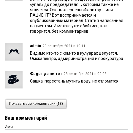
«упал» до председателя..., которым также не
является. Очень «серьезный» автор.... или
ПАЦИЕНТ? Вот воспринимается и
опубликованный материал. Статья написанная
пациентом. И можно уже обойтись, как
говорится, без комментариев.
admin
29 сентября 2021 в 10:11:
Видимо кто-то с кем-то в кулуарах целуется,
Омскэлектро, адмиринистрация и прокуратура.
Федот да не тот
28 сентября 2021 в 09:08:
Сашка, перестань мутить воду, не отломится.
https://kvnews.ru/img/tpl/ava/ava1.jpg
27 сентября
Показать все комментарии (13)
2021 в 17:04:
Мэр Омска очередной Фургал в Думе РФ.Аещё
Ваш комментарий
висяк по Горгазу,кто её тащил в Думу,кто
крышует.Где
Имя
след.комитет,прокуратура,МВД.ФСБ.Слабо.