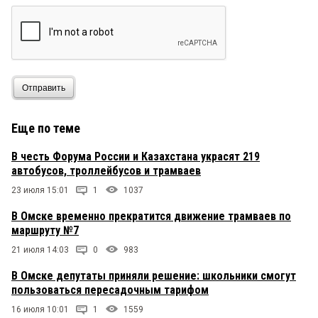
Отправить
Еще по теме
В честь Форума России и Казахстана украсят 219
автобусов, троллейбусов и трамваев
23 июля 15:01
1
1037
В Омске временно прекратится движение трамваев по
маршруту №7
21 июля 14:03
0
983
В Омске депутаты приняли решение: школьники смогут
пользоваться пересадочным тарифом
16 июля 10:01
1
1559