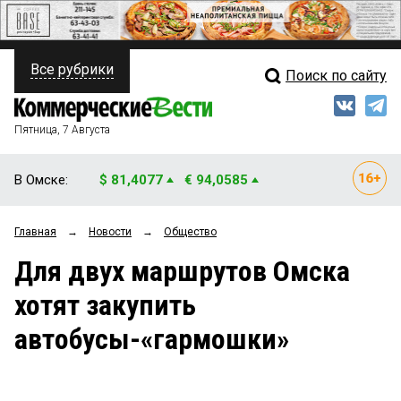
Все рубрики
Поиск по сайту
ПОЛИТИКА
Свежий выпуск
Медиа
ФИНАНСЫ
Пятница, 7 Августа
Кто есть кто
НЕДВИЖИМОСТЬ
В Омске:
$ 81,4077
€ 94,0585
Интервью
БИЗНЕС
Главная
→
Новости
→
Общество
Мнения
ОБЩЕСТВО
Для двух маршрутов Омска
Рейтинги
ЗАКОН
хотят закупить
Блоги
НОВОСТИ КОМПАНИЙ
автобусы-«гармошки»
Архив
ПРОИСШЕСТВИЯ