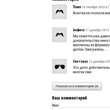
Паша
16 октября 2022 в 1
Анютка не полезла ва
Анфиса
17 декабря 2013 
Мы кажется уже давно
доказательства никого 
миллионы за фермеров
делом. Заигрались.....
Светлана
13 декабря 201
Это дело действительн
многих сми
кранты
13 декабря 2013 
Показать все комментарии (6)
Ай да, умница, ай да 
областные отставных о
Ваш комментарий
Имя
Артем
13 декабря 2013 в