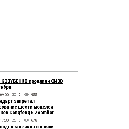
 КОЗУБЕНКО продлили СИЗО
тября
 09:00
7
955
ндарт запретил
зование шести моделей
иков Dongfeng и Zoomlion
 17:30
0
678
подписал закон о новом