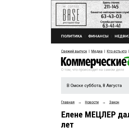
ПОЛИТИКА
ФИНАНСЫ
НЕДВИ
Свежий выпуск
Медиа
Кто есть кто
О том, что происходит на самом деле
В Омске суббота, 8 Августа
Главная
→
Новости
→
Закон
Елене МЕЦЛЕР дал
лет