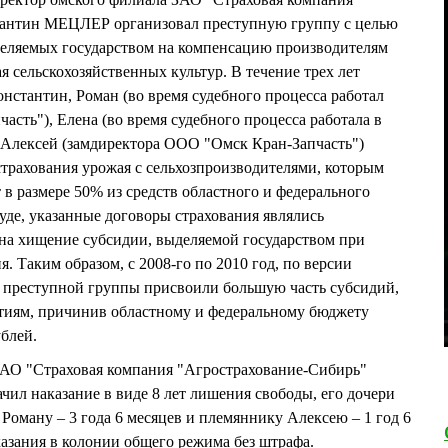
тантин МЕЦЛЕР организовал преступную группу с целью
еляемых государством на компенсацию производителям
ая сельскохозяйственных культур. В течение трех лет
нстантин, Роман (во время судебного процесса работал
сть"), Елена (во время судебного процесса работала в
 Алексей (замдиректора ООО "Омск Кран-Запчасть")
ахования урожая с сельхозпроизводителями, которым
 в размере 50% из средств областного и федерального
уде, указанные договоры страхования являлись
а хищение субсидии, выделяемой государством при
. Таким образом, с 2008-го по 2010 год, по версии
й преступной группы присвоили большую часть субсидий,
тиям, причинив областному и федеральному бюджету
блей.
ЗАО "Страховая компания "Агрострахование-Сибирь"
л наказание в виде 8 лет лишения свободы, его дочери
у Роману – 3 года 6 месяцев и племяннику Алексею – 1 год 6
казания в колонии общего режима без штрафа.