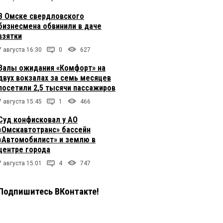
В Омске свердловского
бизнесмена обвинили в даче
взятки
7 августа 16:30
0
627
Залы ожидания «Комфорт» на
двух вокзалах за семь месяцев
посетили 2,5 тысячи пассажиров
7 августа 15:45
1
466
Суд конфисковал у АО
«Омскавтотранс» бассейн
«Автомобилист» и землю в
центре города
7 августа 15:01
4
747
Подпишитесь ВКонтакте!