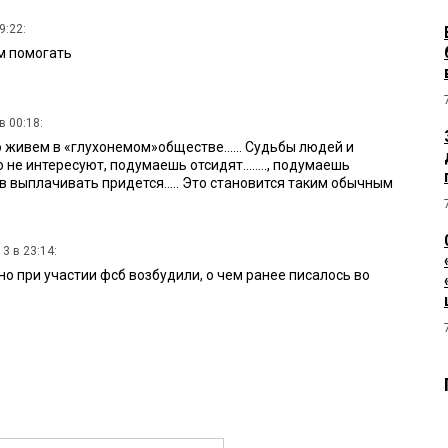
9:22:
м помогать
в 00:18:
 живем в «глухонемом»обществе...... Судьбы людей и
не интересуют, подумаешь отсидят........, подумаешь
 выплачивать придется..... Это становится таким обычным
3 в 23:14:
о при участии фсб возбудили, о чем ранее писалось во
в 22:43:
отличница Мария Бурухина, что наделала!! Боятся судьи
перов фсбэшных, ой как боятся!!
 11:04: