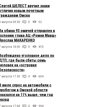
Сергей ШЕЛЕСТ вручил знаки
отличия новым почетным
гражданам Омска
8 августа 09:30
0
52
За обман 93 омичей отправлен в
колонию глава АЦ «Ромни Марш»
Ярослав МАКАРЕНКО
7 августа 18:00
0
470
Возбуждено уголовное дело по
ДТП, где были сбиты семь
человек на «островке
безопасности»
7 августа 17:30
3
604
В июле спрос на автомобили с
пробегом в Омской области
оказался на 11% выше, чем год
назад
7 августа 17:00
0
394