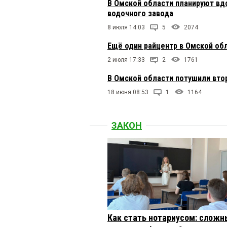
являются действительн
В Омской области планируют вд
аграрии Омской област
водочного завода
они самостоятельно р
8 июля 14:03
свидетельствовали в с
5
2074
что Мецлеры получали
Ещё один райцентр в Омской обл
деньгами филиала рас
руководителей которы
2 июля 17:33
2
1761
на то, что деятельно
компании, что они же 
В Омской области потушили вто
деятельность и все с
доказательств против
18 июня 08:53
1
1164
Следствие велось и п
подкреплено сомните
заключения акта Росс
ЗАКОН
предоставлении госсу
Как стать нотариусом: сложн