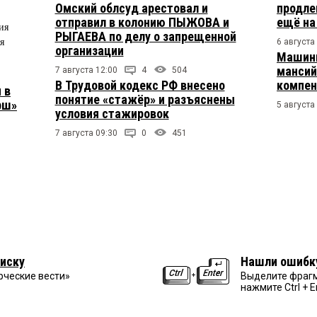
Омский облсуд арестовал и
продле
отправил в колонию ПЫЖОВА и
ещё на
ия
РЫГАЕВА по делу о запрещенной
я
6 августа
организации
Машини
мансий
7 августа 12:00
4
504
В Трудовой кодекс РФ внесено
компен
 в
понятие «стажёр» и разъяснены
рш»
5 августа
условия стажировок
7 августа 09:30
0
451
иску
Нашли ошибк
рческие вести»
Выделите фрагм
нажмите Ctrl + E