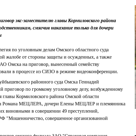
риговор экс-заместителю главы Кормиловского района
ственникам, смягчив наказание только для дочери
ы
ллегия по уголовным делам Омского областного суда
ой жалобе от стороны защиты и осужденных, а также
АО Омска на приговор, вынесенный семейству
али в процессе из СИЗО в режиме видеоконференции.
Куйбышевского районного суда Омска Геннадий
приговор по громкому уголовному делу, возбужденному
я главы Кормиловского района Омской области
та Романа МЕЦЛЕРА, дочери Елены МЕЦЛЕР и племянника
их виновными в совершении 49 преступлений,
К РФ "Мошенничество, совершенное организованной
директор омского филиала ЗАО "Страховая компания