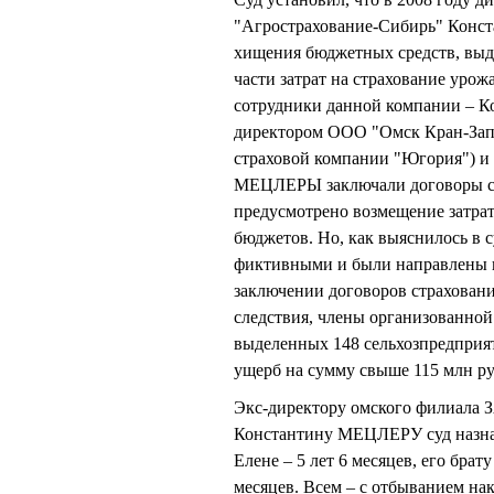
"Агрострахование-Сибирь" Конс
хищения бюджетных средств, выд
части затрат на страхование урож
сотрудники данной компании – Ко
директором ООО "Омск Кран-Запча
страховой компании "Югория") и
МЕЦЛЕРЫ заключали договоры стр
предусмотрено возмещение затрат
бюджетов. Но, как выяснилось в с
фиктивными и были направлены н
заключении договоров страхования
следствия, члены организованно
выделенных 148 сельхозпредприя
ущерб на сумму свыше 115 млн ру
Экс-директору омского филиала 
Константину МЕЦЛЕРУ суд назначи
Елене – 5 лет 6 месяцев, его брат
месяцев. Всем – с отбыванием на