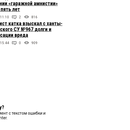
нии «гаражной амнистии»
 пять лет
 11:10
2
816
ст катка взыскал с ханты-
ского СУ №967 долги и
сации вреда
 15:44
0
909
у?
ент с текстом ошибки и
nter.