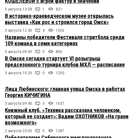
КОШЕЛЕВОЙ с игрой фактур и значений
5 августа 13:58
1
821
В историко-краеведческом музее открылась
выставка «Как рос и строился город Омск»
5 августа 12:40
4
1026
Названы победители Фестиваля стритбола среди
109 команд в семи категориях
5 августа 09:30
0
806
В Омске сегодня стартует VI розыгрыш
предсезонного турнира клубов МХЛ — расписание
3 августа 10:20
0
1200
Лица Любинского: главная улица Омска в работах
Георгия КИЧИГИНА
3 августа 09:40
5
1637
Книжный клуб. «Техника рассказана человеком,
который ее создает»: Вадим ОХОТНИКОВ «На грани
возможного»
2 августа 23:00
0
1287
Победителями Сибирского международного