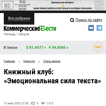
Все рубрики
Поиск по сайту
ПОЛИТИКА
Свежий выпуск
Медиа
ФИНАНСЫ
Пятница, 7 Августа
Кто есть кто
НЕДВИЖИМОСТЬ
В Омске:
$ 81,4077
€ 94,0585
Интервью
БИЗНЕС
Главная
→
Новости
→
Стиль жизни
Мнения
ОБЩЕСТВО
Книжный клуб:
Рейтинги
ЗАКОН
«Эмоциональная сила текста»
Блоги
НОВОСТИ КОМПАНИЙ
Архив
ПРОИСШЕСТВИЯ
15 мая 2025 22:56
0
1312
СТИЛЬ ЖИЗНИ