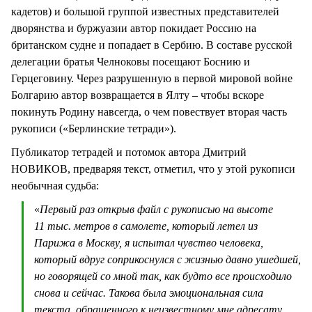
кадетов) и большой группой известных представителей
дворянства и буржуазии автор покидает Россию на
британском судне и попадает в Сербию. В составе русской
делегации братья Челноковы посещают Боснию и
Герцеговину. Через разрушенную в первой мировой войне
Болгарию автор возвращается в Ялту – чтобы вскоре
покинуть Родину навсегда, о чем повествует вторая часть
рукописи («Берлинские тетради»).
Публикатор тетрадей и потомок автора Дмитрий
НОВИКОВ, предваряя текст, отметил, что у этой рукописи
необычная судьба:
«
Первый раз открыв файл с рукописью на высоте
11 тыс. метров в самолете, который летел из
Парижа в Москву, я испытал чувство человека,
который вдруг соприкоснулся с жизнью давно ушедшей,
но говорящей со мной так, как будто все происходило
снова и сейчас. Такова была эмоциональная сила
текста, обращенного к неизвестному мне адресату,