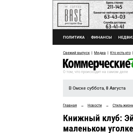
ПОЛИТИКА
ФИНАНСЫ
НЕДВИ
Свежий выпуск
Медиа
Кто есть кто
О том, что происходит на самом деле
В Омске суббота, 8 Августа
Главная
→
Новости
→
Стиль жизн
Книжный клуб: Эй
маленьком уголке