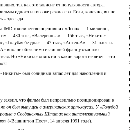
ивших, так как это зависит от популярности автора.
ильмы одного и того же режиссера. Если, конечно, вы не
 – здесь да.
ика IMDb: количество оценивших «Леон» — 1 миллион,
юси» — 430 тыс., «Валериан…» — 156 тыс., «Никита» —
с, «Голубая бездна» — 47 тыс., «Ангел-А» — 31 тысяча.
-А» вполне объяснимо излишней французскостью
теля. Но «Никита» опять ни в какие ворота не лезет – это
ло?!
 «Никиты» был солидный запас лет для накопления и
 заявил, что фильм был неправильно позиционирован в
но он был выпущен в американских арт-хаусах. У «Голубой
прошла в Соединенных Штатах как интеллектуальный
ию»
(«Вашингтон Пост», 14 апреля 1991 года).