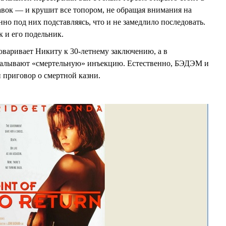
лавок — и крушит все топором, не обращая внимания на
но под них подставляясь, что и не замедлило последовать.
 и его подельник.
оваривает Никиту к 30-летнему заключению, а в
калывают «смертельную» инъекцию. Естественно, БЭДЭМ и
и приговор о смертной казни.