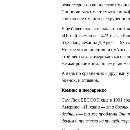
режиссеров по количеству их оцен
Сопоставлять имеет смысл лишь ф
соотносите именно раскрученность
Еще более показательна статист
«Пятый элемент» – 423 тыс., «Л
65,8 тыс., «Жанна Д'Арк» — 63 ты
Низкое число оценивших «Ангел
этой ленты для американского зри
же жанровое кино: почему так ма
А ведь по сравнению с другими у
оценок, и отзывов.
Комикс и необарокко
Сам Люк БЕССОН еще в 1991 году
Америке:
«Никита — это боевик, 
бездны» — та же проблема Она 
фильм и привлекла не ту аудитор