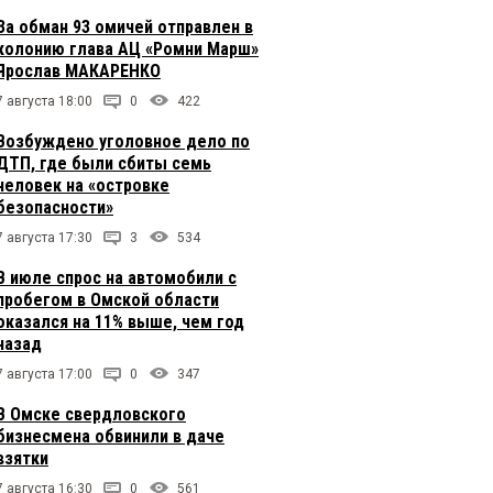
За обман 93 омичей отправлен в
колонию глава АЦ «Ромни Марш»
Ярослав МАКАРЕНКО
7 августа 18:00
0
422
Возбуждено уголовное дело по
ДТП, где были сбиты семь
человек на «островке
безопасности»
7 августа 17:30
3
534
В июле спрос на автомобили с
пробегом в Омской области
оказался на 11% выше, чем год
назад
7 августа 17:00
0
347
В Омске свердловского
бизнесмена обвинили в даче
взятки
7 августа 16:30
0
561