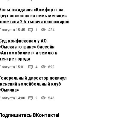
Залы ожидания «Комфорт» на
двух вокзалах за семь месяцев
посетили 2,5 тысячи пассажиров
7 августа 15:45
1
424
Суд конфисковал у АО
«Омскавтотранс» бассейн
«Автомобилист» и землю в
центре города
7 августа 15:01
4
699
Генеральный директор покинул
женский волейбольный клуб
«Омичка»
7 августа 14:00
2
545
Подпишитесь ВКонтакте!