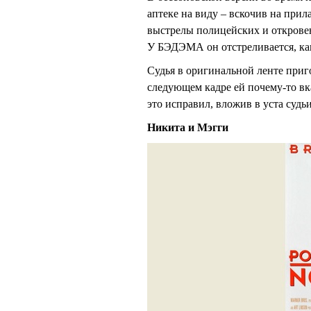
аптеке на виду – вскочив на при
выстрелы полицейских и откровен
У БЭДЭМА он отстреливается, как
Судья в оригинальной ленте приг
следующем кадре ей почему-то в
это исправил, вложив в уста судь
Никита и Мэгги