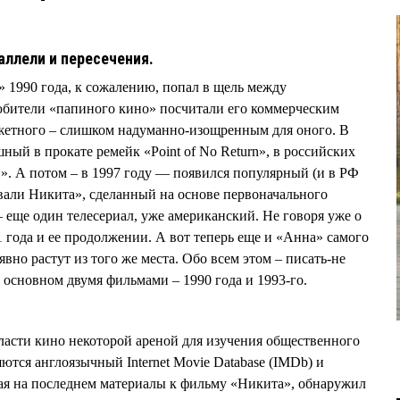
раллели и пересечения.
990 года, к сожалению, попал в щель между
бители «папиного кино» посчитали его коммерческим
жетного – слишком надуманно-изощренным для оного. В
ый в прокате ремейк «Point of No Return», в российских
. А потом – в 1997 году — появился популярный (и в РФ
звали Никита», сделанный на основе первоначального
 еще один телесериал, уже американский. Не говоря уже о
 года и ее продолжении. А вот теперь еще и «Анна» самого
но растут из того же места. Обо всем этом – писать-не
 основном двумя фильмами – 1990 года и 1993-го.
ласти кино некоторой ареной для изучения общественного
ются англоязычный Internet Movie Database (IMDb) и
я на последнем материалы к фильму «Никита», обнаружил