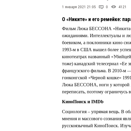
1 января 2021 21:05
0
4121
О «Никите» и его ремейке: па
Фильм Люка БЕССОНА «Никита» 1
ожиданиями. Интеллектуалы и лю
боевиком, а поклонники кино сю
1993-м в США вышел более успешн
кинотеатрах названный «Убийцей»
тоже) канадский телесериал «Ее 
французского фильма. В 2010-м —
гонконгской «Черной кошке» 1991
Люка БЕССОНА, ноги у которой яв
переписать, поэтому ограничусь в
КиноПоиск и IMDb
Социология – упрямая вещь. В об
мнения и массового сознания явля
русскоязычный КиноПоиск. Изуча