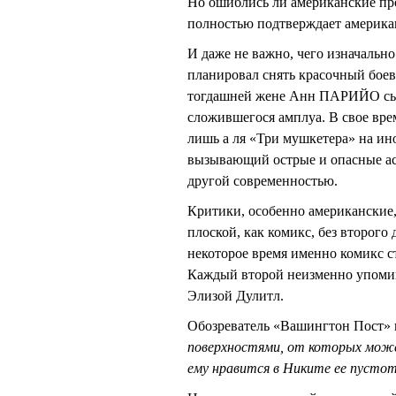
Но ошиблись ли американские про
полностью подтверждает американ
И даже не важно, чего изначально
планировал снять красочный боев
тогдашней жене Анн ПАРИЙО сыг
сложившегося амплуа. В свое вр
лишь а ля «Три мушкетера» на ино
вызывающий острые и опасные асс
другой современностью.
Критики, особенно американские,
плоской, как комикс, без второго 
некоторое время именно комикс с
Каждый второй неизменно упомин
Элизой Дулитл.
Обозреватель «Вашингтон Пост»
поверхностями, от которых мож
ему нравится в Никите ее пусто