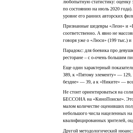
любопытную статистику: оценку э
по состоянию на июль 2020 года
уровне его ранних авторских филь
Признанные шедевры «Леон» и «Пя
соответственно. А явно не массо
говоря уже о «Люси» (199 тыс.) и
Парадокс: для боевика про девуш
ресторане – с о-очень большим п
Еще один характерный показатель
389, к «Пятому элементу» — 129,
бездне» — 39, а к «Никите» — все
Не стоит ориентироваться на со
БЕССОНА на «КиноПоиске». Это о
малом количестве оценивших пол
небольшого числа нацеленных на н
квалифицированных зрителей, оц
Другой методологический нюанс: