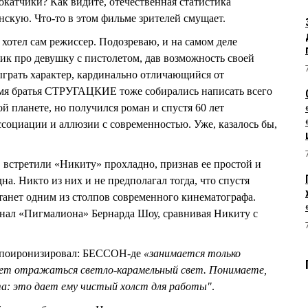
катчики? Как видите, отечественная статистика
скую. Что-то в этом фильме зрителей смущает.
 хотел сам режиссер. Подозреваю, и на самом деле
ик про девушку с пистолетом, дав возможность своей
рать характер, кардинально отличающийся от
емя братья СТРУГАЦКИЕ тоже собирались написать всего
й планете, но получился роман и спустя 60 лет
оциации и аллюзии с современностью. Уже, казалось бы,
 встретили «Никиту» прохладно, признав ее простой и
дна. Никто из них и не предполагал тогда, что спустя
танет одним из столпов современного кинематографа.
ал «Пигмалиона» Бернарда Шоу, сравнивая Никиту с
 поиронизировал: БЕССОН-де
«занимается только
ет отражаться светло-карамельный свет. Понимаете,
та: это дает ему чистый холст для работы"
.