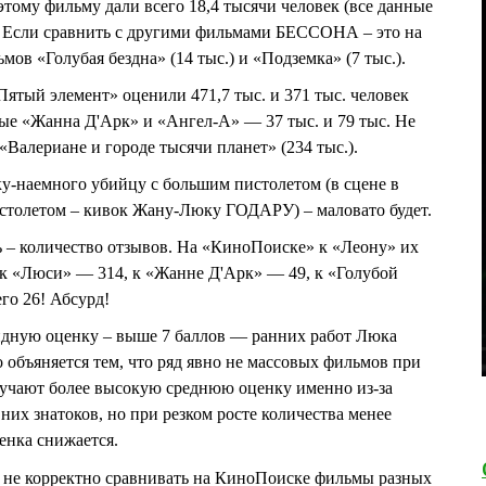
тому фильму дали всего 18,4 тысячи человек (все данные
). Если сравнить с другими фильмами БЕССОНА – это на
мов «Голубая бездна» (14 тыс.) и «Подземка» (7 тыс.).
тый элемент» оценили 471,7 тыс. и 371 тыс. человек
вые «Жанна Д'Арк» и «Ангел-А» — 37 тыс. и 79 тыс. Не
 «Валериане и городе тысячи планет» (234 тыс.).
ку-наемного убийцу с большим пистолетом (в сцене в
истолетом – кивок Жану-Люку ГОДАРУ) – маловато будет.
 – количество отзывов. На «КиноПоиске» к «Леону» их
 к «Люси» — 314, к «Жанне Д'Арк» — 49, к «Голубой
го 26! Абсурд!
лидную оценку – выше 7 баллов — ранних работ Люка
бъяняется тем, что ряд явно не массовых фильмов при
учают более высокую среднюю оценку именно из-за
их знатоков, но при резком росте количества менее
енка снижается.
 не корректно сравнивать на КиноПоиске фильмы разных