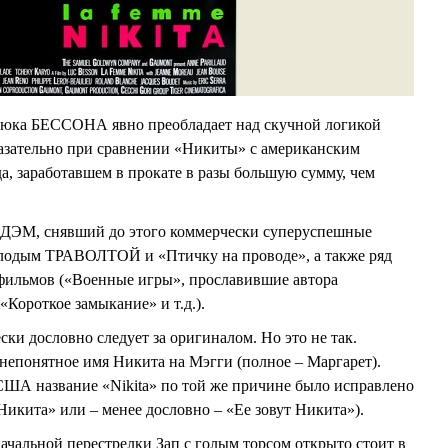
Люка БЕССОНА явно преобладает над скучной логикой
казательно при сравнении «Никиты» с американским
а, заработавшем в прокате в разы большую сумму, чем
ЭДЭМ, снявший до этого коммерчески суперуспешные
олодым ТРАВОЛТОЙ и «Птичку на проводе», а также ряд
фильмов («Военные игры», прославившие автора
ороткое замыкание» и т.д.).
ски дословно следует за оригиналом. Но это не так.
непонятное имя Никита на Мэгги (полное – Маргарет).
в США название «Nikita» по той же причине было исправлено
Никита» или – менее дословно – «Ее зовут Никита»).
начальной перестрелки Зап с голым торсом открыто стоит в