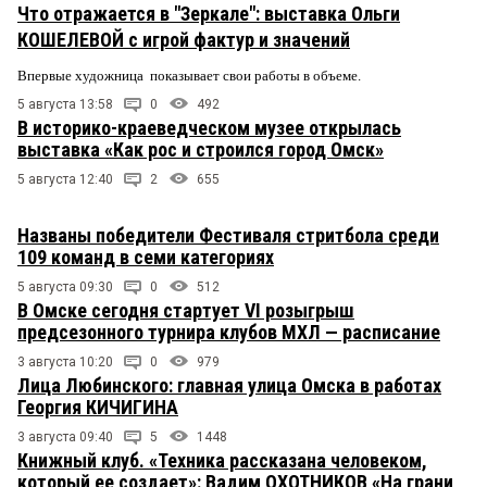
Что отражается в "Зеркале": выставка Ольги
КОШЕЛЕВОЙ с игрой фактур и значений
Впервые художница показывает свои работы в объеме.
5 августа 13:58
0
492
В историко-краеведческом музее открылась
выставка «Как рос и строился город Омск»
5 августа 12:40
2
655
Названы победители Фестиваля стритбола среди
109 команд в семи категориях
5 августа 09:30
0
512
В Омске сегодня стартует VI розыгрыш
предсезонного турнира клубов МХЛ — расписание
3 августа 10:20
0
979
Лица Любинского: главная улица Омска в работах
Георгия КИЧИГИНА
3 августа 09:40
5
1448
Книжный клуб. «Техника рассказана человеком,
который ее создает»: Вадим ОХОТНИКОВ «На грани