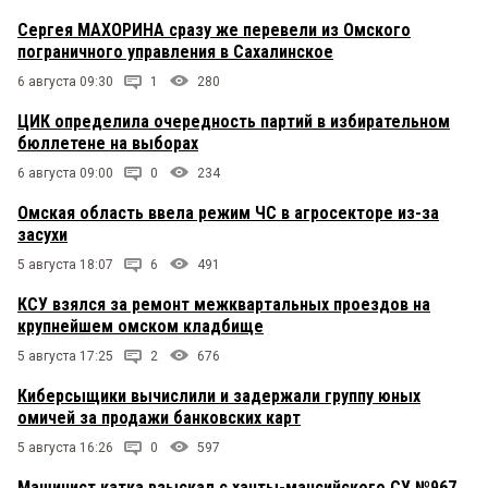
Сергея МАХОРИНА сразу же перевели из Омского
пограничного управления в Сахалинское
6 августа 09:30
1
280
ЦИК определила очередность партий в избирательном
бюллетене на выборах
6 августа 09:00
0
234
Омская область ввела режим ЧС в агросекторе из-за
засухи
5 августа 18:07
6
491
КСУ взялся за ремонт межквартальных проездов на
крупнейшем омском кладбище
5 августа 17:25
2
676
Киберсыщики вычислили и задержали группу юных
омичей за продажи банковских карт
5 августа 16:26
0
597
Машинист катка взыскал с ханты-мансийского СУ №967