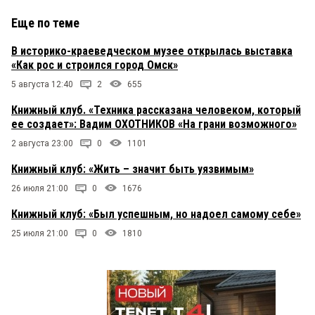
Еще по теме
В историко-краеведческом музее открылась выставка
«Как рос и строился город Омск»
5 августа 12:40
2
655
Книжный клуб. «Техника рассказана человеком, который
ее создает»: Вадим ОХОТНИКОВ «На грани возможного»
2 августа 23:00
0
1101
Книжный клуб: «Жить – значит быть уязвимым»
26 июля 21:00
0
1676
Книжный клуб: «Был успешным, но надоел самому себе»
25 июля 21:00
0
1810