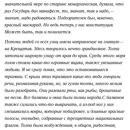
значительной мере по старине монархическая, думала, что
раз Государь дал манифест, то, значит, так и надо, –
значит, надо радоваться. Подозрителен был, конечно,
красный маскарад. Но ведь теперь у нас конституция.
Может быть, так и полагается.
Потоки людей со всех улиц имели направление на главную –
на Крещатик. Здесь творилось нечто грандиозное. Толпа
затопила широкую улицу от края до края. Среди этого моря
голов стояли какие-то огромные ящики, также увешанные
людьми. Я не сразу понял, что это остановившиеся
трамваи. С крыш этих трамваев какие-то люди говорили
речи, размахивая руками, но, за гулом толпы, ничего нельзя
было разобрать. Они разевали рты, как рыбы, брошенные
на песок. Все балконы и окна были полны народа.С балконов
также силились что-то выкричать, а из-под ног у них
свешивались ковры, которые побагровее, и длинные красные
полосы, очевидно, содранные с трехцветных национальных
флагов. Толпа была возбужденная, в общем, радостная,