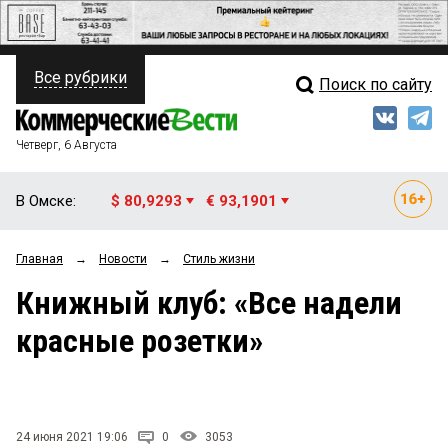
Все рубрики
Поиск по сайту
ПОЛИТИКА
Свежий выпуск
Медиа
ФИНАНСЫ
Четверг, 6 Августа
Кто есть кто
НЕДВИЖИМОСТЬ
В Омске:
$ 80,9293
€ 93,1901
Интервью
БИЗНЕС
Главная
→
Новости
→
Стиль жизни
Мнения
ОБЩЕСТВО
Книжный клуб: «Все надели
Рейтинги
ЗАКОН
красные розетки»
Блоги
НОВОСТИ КОМПАНИЙ
Архив
ПРОИСШЕСТВИЯ
24 июня 2021 19:06
0
3053
СТИЛЬ ЖИЗНИ