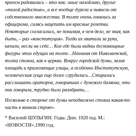
причем радовались – кто как: иные назойливо, другие
«тихой радостью», а все вообще дурели и пьянели от
собственного множества. В толпе очень гонялись за
офицерами, силясь нацепить им красные розетки.
Некоторые согласились, не понимая, в чем дело, не зная, как
быть, – раз «конституция». Тогда их хватали за руки,
качали, несли на себе… Кое-где были видны беспомощные
фигуры этих едущих на толпе…Начиная от Николаевской,
толпа стояла, как в церкви. Вокруг городской думы, залив
площадь и прилегающие улицы, а особенно Институтскую,
человеческая гуща еще более сгрудилась…Старались
расслышать ораторов, говоривших с думского балкона, что
они говорили, трудно было разобрать…
Несколько в стороне от думы неподвижно стояла какая-то
часть в конном строю
».
* Василий ШУЛЬГИН. Годы. Дни. 1920 rод. М.:
«НОВОСТИ»,1990 год.