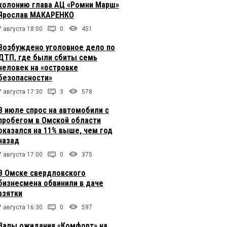
колонию глава АЦ «Ромни Марш»
Ярослав МАКАРЕНКО
7 августа 18:00
0
451
Возбуждено уголовное дело по
ДТП, где были сбиты семь
человек на «островке
безопасности»
7 августа 17:30
3
578
В июле спрос на автомобили с
пробегом в Омской области
оказался на 11% выше, чем год
назад
7 августа 17:00
0
375
В Омске свердловского
бизнесмена обвинили в даче
взятки
7 августа 16:30
0
597
Залы ожидания «Комфорт» на