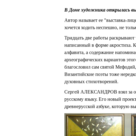
В Доме художника открылась 
Автор называет ее "выставка-лице
хочется ходить неспешно, не тольк
Тридцать две работы раскрывают 
написанный в форме акростиха. К
алфавита, а содержание напомина
археографических вариантов этог
благословил сам святой Мефодий,
Византийские поэты тоже нередк
духовных стихотворений.
Сергей АЛЕКСАНДРОВ взял за ос
русскому языку. Его новый проек
древнерусской азбуке, которую в