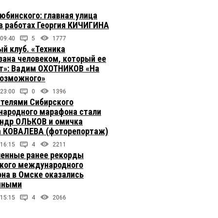
юбинского: главная улица
в работах Георгия КИЧИГИНА
 09:40
5
1777
й клуб. «Техника
зана человеком, который ее
т»: Вадим ОХОТНИКОВ «На
возможного»
 23:00
0
1396
телями Сибирского
ародного марафона стали
ндр ОЛЬКОВ и омичка
 КОВАЛЕВА (фоторепортаж)
 16:15
4
2211
енные ранее рекорды
кого международного
на в Омске оказались
чными
 15:15
4
2066