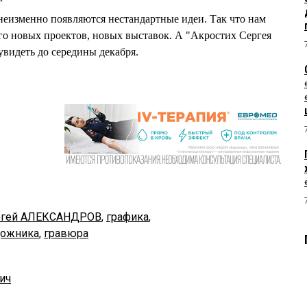
 неизменно появляются нестандартные идеи. Так что нам
его новых проектов, новых выставок. А "Акростих Сергея
деть до середины декабря.
ргей АЛЕКСАНДРОВ
,
графика
,
дожника
,
гравюра
ич