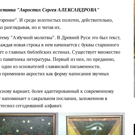
выставка "Акростих Сергея АЛЕКСАНДРОВА"
зрение". И среди золотистых полотен, действительно,
о разглядывая, но и читая их.
тему "Азбучной молитвы". В Древней Руси это был текст,
аждая новая строка в нем начинается с буквы старинного
ет о главных библейских истинах. Существует множество
о памятника литературы. Первый из них, по преданию,
 один из основателей славянской письменности.
о применяли акростих как форму написания звучных
нову вариант, более адаптированный к современному
т напоминает о сакральном послании, заложенном в
ытеснил сегодняшний алфавит.