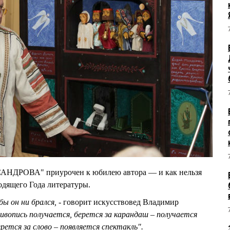
АНДРОВА" приурочен к юбилею автора — и как нельзя
одящего Года литературы.
бы он ни брался, -
говорит искусствовед Владимир
живопись получается, берется за карандаш – получается
ется за слово – появляется спектакль".