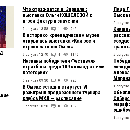
Что отражается в "Зеркале":
Лица Л
выставка Ольги КОШЕЛЕВОЙ с
Омска 
игрой фактур и значений
3 августа
Книжны
5 августа 13:58
1
942
В историко-краеведческом музее
расска
открылась выставка «Как рос и
создае
строился город Омск»
грани 
ул
5 августа 12:40
4
1146
2 августа
Названы победители Фестиваля
Победи
стритбола среди 109 команд в семи
междун
категориях
Алекса
по-
Марина
5 августа 09:30
0
923
В Омске сегодня стартует VI
1 августа
розыгрыш предсезонного турнира
Объявл
ские
клубов МХЛ — расписание
Сибирс
марафо
3 августа 10:20
0
1328
ошибо
1 августа