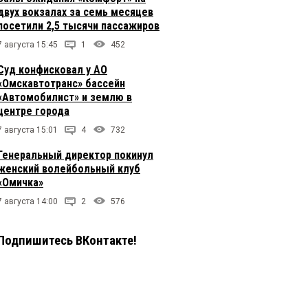
двух вокзалах за семь месяцев
посетили 2,5 тысячи пассажиров
7 августа 15:45
1
452
Суд конфисковал у АО
«Омскавтотранс» бассейн
«Автомобилист» и землю в
центре города
7 августа 15:01
4
732
Генеральный директор покинул
женский волейбольный клуб
«Омичка»
7 августа 14:00
2
576
Подпишитесь ВКонтакте!