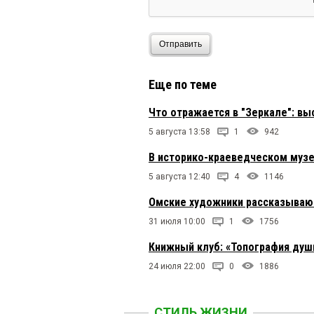
Отправить
Еще по теме
Что отражается в "Зеркале": вы
5 августа 13:58
1
942
В историко-краеведческом музе
5 августа 12:40
4
1146
Омские художники рассказываю
31 июля 10:00
1
1756
Книжный клуб: «Топография души
24 июля 22:00
0
1886
СТИЛЬ ЖИЗНИ