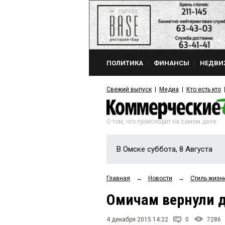
ПОЛИТИКА
ФИНАНСЫ
НЕДВИ
Свежий выпуск
Медиа
Кто есть кто
О том, что происходит на самом деле
В Омске суббота, 8 Августа
Главная
→
Новости
→
Стиль жизн
Омичам вернули д
4 декабря 2015 14:22
0
7286