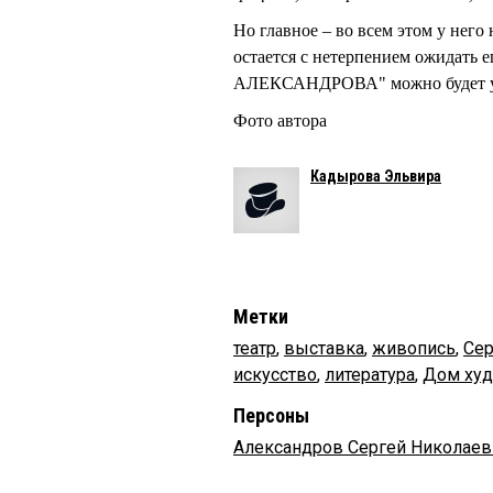
Но главное – во всем этом у него
остается с нетерпением ожидать 
АЛЕКСАНДРОВА" можно будет уви
Фото автора
Кадырова Эльвира
Метки
театр
,
выставка
,
живопись
,
Се
искусство
,
литература
,
Дом ху
Персоны
Александров Сергей Николаев