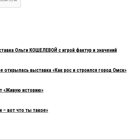
ставка Ольги КОШЕЛЕВОЙ с игрой фактур и значений
е открылась выставка «Как рос и строился город Омск»
т «Живую историю»
 – вот что ты такое»