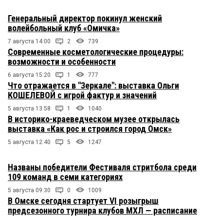
Генеральный директор покинул женский
волейбольный клуб «Омичка»
7 августа 14:00
2
739
Современные косметологические процедуры:
возможности и особенности
6 августа 15:20
1
777
Что отражается в "Зеркале": выставка Ольги
КОШЕЛЕВОЙ с игрой фактур и значений
5 августа 13:58
1
1040
В историко-краеведческом музее открылась
выставка «Как рос и строился город Омск»
5 августа 12:40
5
1247
Названы победители Фестиваля стритбола среди
109 команд в семи категориях
5 августа 09:30
0
1009
В Омске сегодня стартует VI розыгрыш
предсезонного турнира клубов МХЛ — расписание