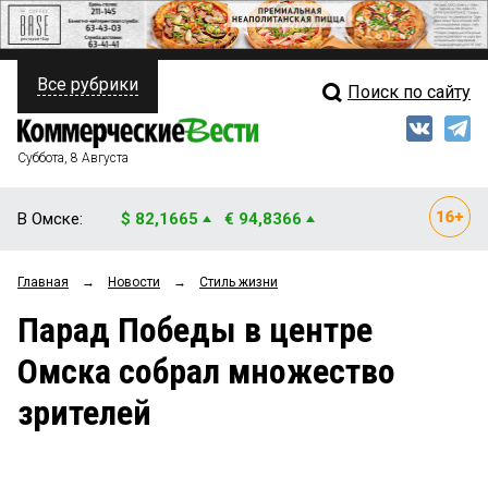
Все рубрики
Поиск по сайту
ПОЛИТИКА
Свежий выпуск
Медиа
ФИНАНСЫ
Суббота, 8 Августа
Кто есть кто
НЕДВИЖИМОСТЬ
В Омске:
$ 82,1665
€ 94,8366
Интервью
БИЗНЕС
Главная
→
Новости
→
Стиль жизни
Мнения
ОБЩЕСТВО
Парад Победы в центре
Рейтинги
ЗАКОН
Омска собрал множество
Блоги
НОВОСТИ КОМПАНИЙ
зрителей
Архив
ПРОИСШЕСТВИЯ
СТИЛЬ ЖИЗНИ