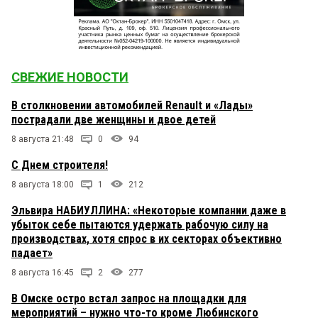
СВЕЖИЕ НОВОСТИ
В столкновении автомобилей Renault и «Лады»
пострадали две женщины и двое детей
8 августа 21:48
0
94
С Днем строителя!
8 августа 18:00
1
212
Эльвира НАБИУЛЛИНА: «Некоторые компании даже в
убыток себе пытаются удержать рабочую силу на
производствах, хотя спрос в их секторах объективно
падает»
8 августа 16:45
2
277
В Омске остро встал запрос на площадки для
мероприятий – нужно что-то кроме Любинского