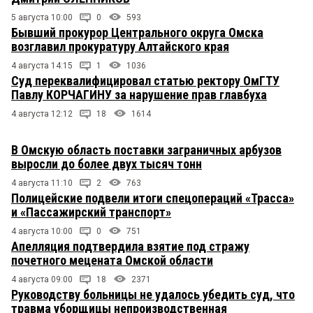
5 августа 10:00
0
593
Бывший прокурор Центрального округа Омска
возглавил прокуратуру Алтайского края
4 августа 14:15
1
1036
Суд переквалифицировал статью ректору ОмГТУ
Павлу КОРЧАГИНУ за нарушение прав главбуха
4 августа 12:12
18
1614
В Омскую область поставки заграничных арбузов
выросли до более двух тысяч тонн
4 августа 11:10
2
763
Полицейские подвели итоги спецопераций «Трасса»
и «Пассажирский транспорт»
4 августа 10:00
0
751
Апелляция подтвердила взятие под стражу
почетного мецената Омской области
4 августа 09:00
18
2371
Руководству больницы не удалось убедить суд, что
травма уборщицы непроизводственная