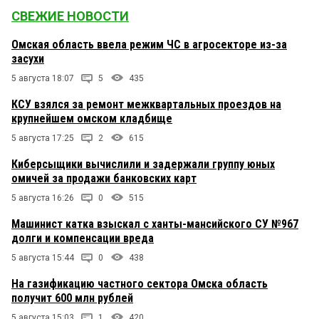
СВЕЖИЕ НОВОСТИ
Омская область ввела режим ЧС в агросекторе из-за
засухи
5 августа 18:07
5
435
КСУ взялся за ремонт межквартальных проездов на
крупнейшем омском кладбище
5 августа 17:25
2
615
Киберсыщики вычислили и задержали группу юных
омичей за продажи банковских карт
5 августа 16:26
0
515
Машинист катка взыскал с ханты-мансийского СУ №967
долги и компенсации вреда
5 августа 15:44
0
438
На газификацию частного сектора Омска область
получит 600 млн рублей
5 августа 15:03
1
420