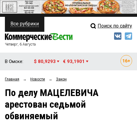
Все рубрики
Поиск по сайту
ПОЛИТИКА
Свежий выпуск
Медиа
ФИНАНСЫ
Четверг, 6 Августа
Кто есть кто
НЕДВИЖИМОСТЬ
В Омске:
$ 80,9293
€ 93,1901
Интервью
БИЗНЕС
Главная
→
Новости
→
Закон
Мнения
ОБЩЕСТВО
По делу МАЦЕЛЕВИЧА
Рейтинги
ЗАКОН
арестован седьмой
Блоги
НОВОСТИ КОМПАНИЙ
обвиняемый
Архив
ПРОИСШЕСТВИЯ