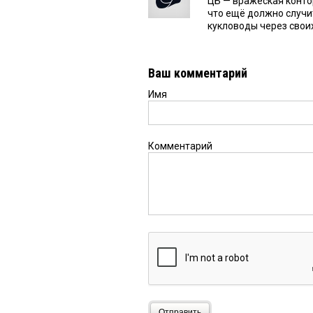
ЦБ — вражеская конто
что ещё должно случи
кукловоды через своих
Ваш комментарий
Имя
Комментарий
Отправить