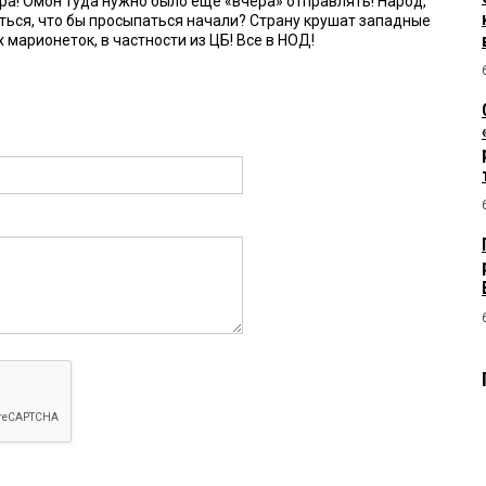
ра! Омон туда нужно было ещё «вчера» отправлять! Народ,
ться, что бы просыпаться начали? Страну крушат западные
 марионеток, в частности из ЦБ! Все в НОД!