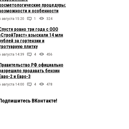
косметологические процедуры:
возможности и особенности
6 августа 15:20
1
324
Спустя ровно три года с ООО
«СтройТраст» взыскали 14 млн
рублей за гортензии и
тротуарную плитку
6 августа 14:39
4
456
Правительство РФ официально
разрешило продавать бензин
Евро-2 и Евро-3
6 августа 14:00
4
478
Подпишитесь ВКонтакте!