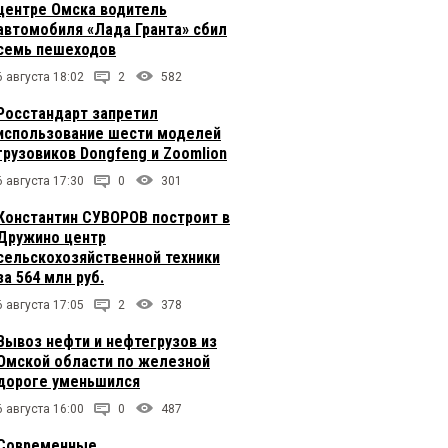
центре Омска водитель
автомобиля «Лада Гранта» сбил
семь пешеходов
6 августа 18:02
2
582
Росстандарт запретил
использование шести моделей
грузовиков Dongfeng и Zoomlion
6 августа 17:30
0
301
Константин СУВОРОВ построит в
Дружино центр
сельскохозяйственной техники
за 564 млн руб.
6 августа 17:05
2
378
Вывоз нефти и нефтегрузов из
Омской области по железной
дороге уменьшился
6 августа 16:00
0
487
Современные