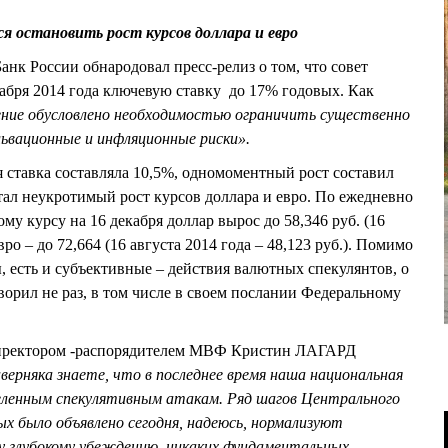
 остановить рост курсов доллара и евро
Банк России обнародовал пресс-релиз о том, что совет
абря 2014 года ключевую ставку до 17% годовых. Как
ение обусловлено необходимостью ограничить существенно
львационные и инфляционные риски».
ая ставка составляла 10,5%, одномоментный рост составил
тал неукротимый рост курсов доллара и евро. По ежедневно
у курсу на 16 декабря доллар вырос до 58,346 руб. (16
евро – до 72,664 (16 августа 2014 года – 48,123 руб.). Помимо
 есть и субъективные – действия валютных спекулянтов, о
ворил не раз, в том числе в своем послании Федеральному
 директором -распорядителем МВФ Кристин ЛАГАРД
верняка знаете, что в последнее время наша национальная
деленным спекулятивным атакам. Ряд шагов Центрального
ых было объявлено сегодня, надеюсь, нормализуют
у глубокому убеждению, никаких фундаментальных