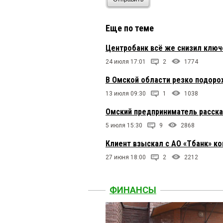
Еще по теме
Центробанк всё же снизил ключ
24 июля 17:01
2
1774
В Омской области резко подоро
13 июля 09:30
1
1038
Омский предприниматель расска
5 июля 15:30
9
2868
Клиент взыскал с АО «Тбанк» к
27 июня 18:00
2
2212
ФИНАНСЫ