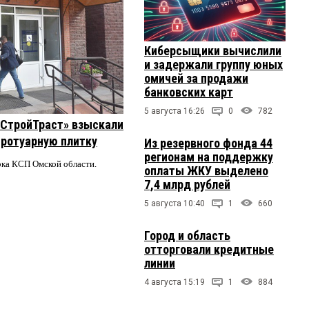
Киберсыщики вычислили
и задержали группу юных
омичей за продажи
банковских карт
5 августа 16:26
0
782
 «СтройТраст» взыскали
 тротуарную плитку
Из резервного фонда 44
регионам на поддержку
ерка КСП Омской области.
оплаты ЖКУ выделено
7,4 млрд рублей
5 августа 10:40
1
660
Город и область
отторговали кредитные
линии
4 августа 15:19
1
884