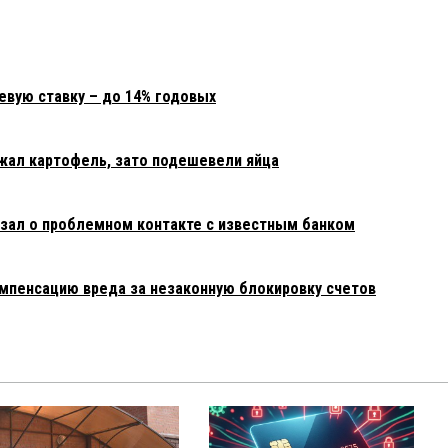
евую ставку – до 14% годовых
жал картофель, зато подешевели яйца
зал о проблемном контакте с известным банком
омпенсацию вреда за незаконную блокировку счетов