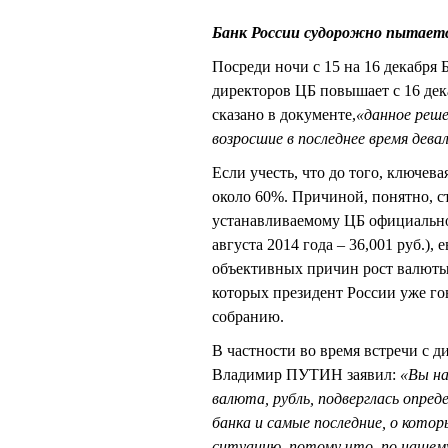
Банк России судорожно пытается
Посреди ночи с 15 на 16 декабря 
директоров ЦБ повышает с 16 дек
сказано в документе,
«данное реш
возросшие в последнее время дева
Если учесть, что до того, ключев
около 60%. Причиной, понятно, с
устанавливаемому ЦБ официальном
августа 2014 года – 36,001 руб.), 
объективных причин рост валюты,
которых президент России уже го
собранию.
В частности во время встречи с
Владимир ПУТИН заявил:
«Вы на
валюта, рубль, подверглась опре
банка и самые последние, о котор
ситуацию, потому что, по нашем