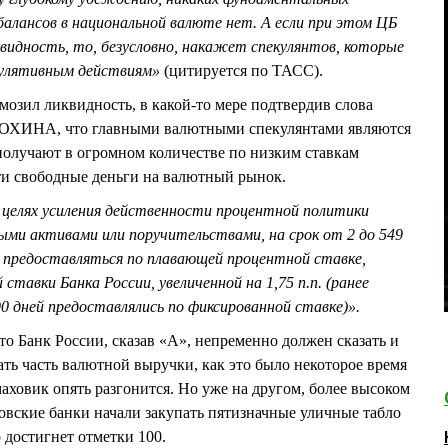
балансов в национальной валюте нет. А если при этом ЦБ
видность, то, безусловно, накажет спекулянтов, которые
кулятивным действиям»
(цитируется по ТАСС).
мозил ликвидность, в какой-то мере подтвердив слова
ОХИНА, что главными валютными спекулянтами являются
получают в огромном количестве по низким ставкам
ти свободные деньги на валютный рынок.
 целях усиления действенности процентной политики
ми активами или поручительствами, на срок от 2 до 549
ут предоставляться по плавающей процентной ставке,
ставки Банка России, увеличенной на 1,75 п.п. (ранее
0 дней предоставлялись по фиксированной ставке)».
то Банк России, сказав «А», непременно должен сказать и
ать часть валютной выручки, как это было некоторое время
аховик опять разгонится. Но уже на другом, более высоком
ковские банки начали закупать пятизначные уличные табло
о достигнет отметки 100.