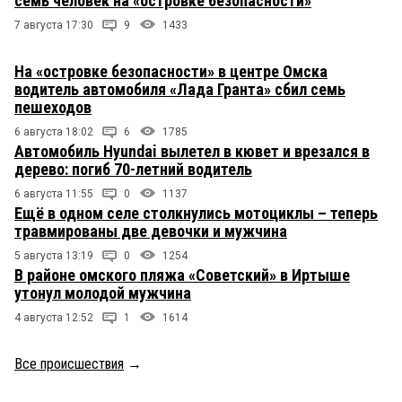
семь человек на «островке безопасности»
7 августа 17:30
9
1433
На «островке безопасности» в центре Омска
водитель автомобиля «Лада Гранта» сбил семь
пешеходов
6 августа 18:02
6
1785
Автомобиль Hyundai вылетел в кювет и врезался в
дерево: погиб 70-летний водитель
6 августа 11:55
0
1137
Ещё в одном селе столкнулись мотоциклы – теперь
травмированы две девочки и мужчина
5 августа 13:19
0
1254
В районе омского пляжа «Советский» в Иртыше
утонул молодой мужчина
4 августа 12:52
1
1614
Все происшествия
→