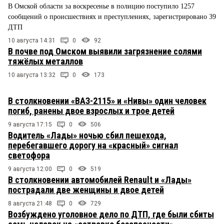
В Омской области за воскресенье в полицию поступило 1257
сообщений о происшествиях и преступлениях, зарегистрировано 39
ДТП
10 августа 14:31
0
92
В почве под Омском выявили загрязнение солями
тяжёлых металлов
10 августа 13:32
0
173
В столкновении «ВАЗ-2115» и «Нивы» один человек
погиб, ранены двое взрослых и трое детей
9 августа 17:15
0
506
Водитель «Лады» ночью сбил пешехода,
перебегавшего дорогу на «красный» сигнал
светофора
9 августа 12:00
0
519
В столкновении автомобилей Renault и «Лады»
пострадали две женщины и двое детей
8 августа 21:48
0
729
Возбуждено уголовное дело по ДТП, где были сбиты