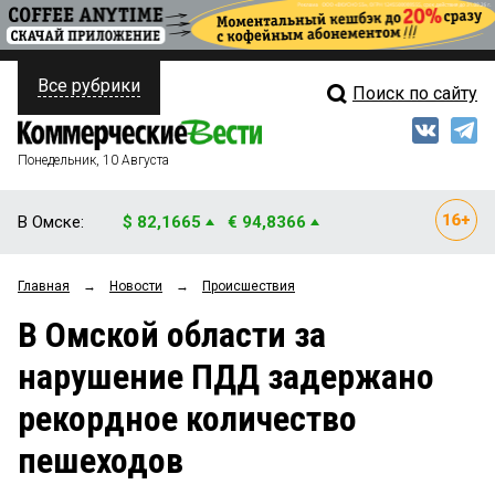
Все рубрики
Поиск по сайту
ПОЛИТИКА
Свежий выпуск
Медиа
ФИНАНСЫ
Понедельник, 10 Августа
Кто есть кто
НЕДВИЖИМОСТЬ
В Омске:
$ 82,1665
€ 94,8366
Интервью
БИЗНЕС
Главная
→
Новости
→
Происшествия
Мнения
ОБЩЕСТВО
В Омской области за
Рейтинги
ЗАКОН
нарушение ПДД задержано
Блоги
НОВОСТИ КОМПАНИЙ
рекордное количество
Архив
ПРОИСШЕСТВИЯ
пешеходов