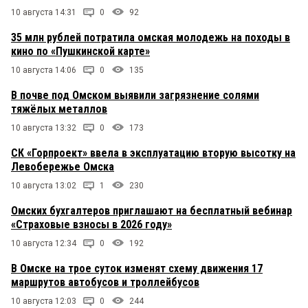
10 августа 14:31
0
92
35 млн рублей потратила омская молодежь на походы в
кино по «Пушкинской карте»
10 августа 14:06
0
135
В почве под Омском выявили загрязнение солями
тяжёлых металлов
10 августа 13:32
0
173
СК «Горпроект» ввела в эксплуатацию вторую высотку на
Левобережье Омска
10 августа 13:02
1
230
Омских бухгалтеров приглашают на бесплатный вебинар
«Страховые взносы в 2026 году»
10 августа 12:34
0
192
В Омске на трое суток изменят схему движения 17
маршрутов автобусов и троллейбусов
10 августа 12:03
0
244