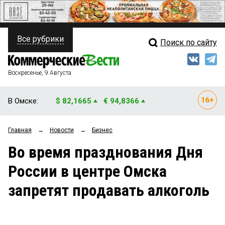
Все рубрики
Поиск по сайту
ПОЛИТИКА
Свежий выпуск
Медиа
ФИНАНСЫ
Воскресенье, 9 Августа
Кто есть кто
НЕДВИЖИМОСТЬ
В Омске:
$ 82,1665
€ 94,8366
Интервью
БИЗНЕС
Главная
→
Новости
→
Бизнес
Мнения
ОБЩЕСТВО
Во время празднования Дня
Рейтинги
ЗАКОН
России в центре Омска
Блоги
НОВОСТИ КОМПАНИЙ
запретят продавать алкоголь
Архив
ПРОИСШЕСТВИЯ