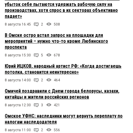
убыток себе пытаются удержать рабочую силу на
производствах, хотя спрос в их секторах объективно
падает»
8 августа 16:45
2
508
В Омске остро встал запрос на площадки для
мероприятий – нужно что-то кроме Любинского
проспекта
8 августа 15:30
5
678
Юрий ИЦКОВ, народный артист РФ: «Когда достигаешь
потолка, становится неинтересно»
8 августа 14:00
2
464
Омичей поздравили с Днем города белорусы, казахи,
китайцы и жители российских регионов
8 августа 12:30
3
421
Омское УФНС: наследники могут вернуть переплату по
налогам наследодателя
8 августа 11:00
2
556