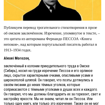
Публикуем перевод трогательного стихотворения в прозе
об омском заключённом. Изречение, упомянутое в тексте, –
это цитата из антиромана Фернандо ПЕССОА «Книга
непокоя», над которым португальский писатель работал в
1913–1934 годах.
Alexei Morozov,
заключённый в колонии принудительного труда в Омске
(Сибирь), носил на груди изречение Пессоа и его орлиное
лицо, скрытое характерными очками, опасливыми усами и
широкополой шляпой. Он говорил, что поэты дотянулись в
своём писании до неких тёмных уголков, которые
соприкасаются с тёмными уголками в душах всех и каждого.
Он говорил, что мы должны благодарить их за горизонт, свет и
настройку яркости. Мы не знаем, читал ли он Пессоа. Или
только одну книгу, или только это изречение. Также он не мог