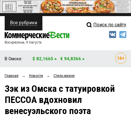
Все рубрики
Поиск по сайту
ПОЛИТИКА
Свежий выпуск
Медиа
ФИНАНСЫ
Воскресенье, 9 Августа
Кто есть кто
НЕДВИЖИМОСТЬ
В Омске:
$ 82,1665
€ 94,8366
Интервью
БИЗНЕС
Главная
→
Новости
→
Стиль жизни
Мнения
ОБЩЕСТВО
Зэк из Омска с татуировкой
Рейтинги
ЗАКОН
ПЕССОА вдохновил
Блоги
НОВОСТИ КОМПАНИЙ
венесуэльского поэта
Архив
ПРОИСШЕСТВИЯ
СТИЛЬ ЖИЗНИ