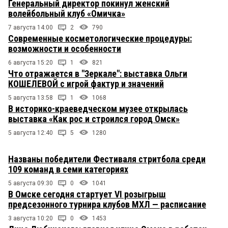
Генеральный директор покинул женский
волейбольный клуб «Омичка»
7 августа 14:00
2
790
Современные косметологические процедуры:
возможности и особенности
6 августа 15:20
1
821
Что отражается в "Зеркале": выставка Ольги
КОШЕЛЕВОЙ с игрой фактур и значений
5 августа 13:58
1
1068
В историко-краеведческом музее открылась
выставка «Как рос и строился город Омск»
5 августа 12:40
5
1280
Названы победители Фестиваля стритбола среди
109 команд в семи категориях
5 августа 09:30
0
1041
В Омске сегодня стартует VI розыгрыш
предсезонного турнира клубов МХЛ — расписание
3 августа 10:20
0
1453