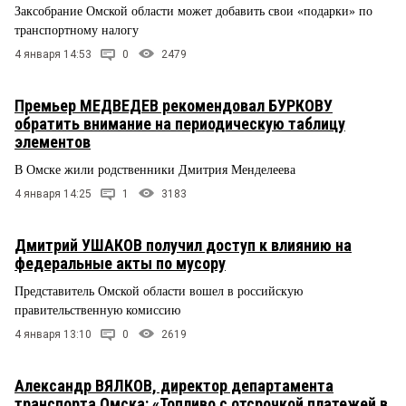
Заксобрание Омской области может добавить свои «подарки» по
транспортному налогу
4 января 14:53
0
2479
Премьер МЕДВЕДЕВ рекомендовал БУРКОВУ
обратить внимание на периодическую таблицу
элементов
В Омске жили родственники Дмитрия Менделеева
4 января 14:25
1
3183
Дмитрий УШАКОВ получил доступ к влиянию на
федеральные акты по мусору
Представитель Омской области вошел в российскую
правительственную комиссию
4 января 13:10
0
2619
Александр ВЯЛКОВ, директор департамента
транспорта Омска: «Топливо с отсрочкой платежей в