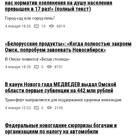
нас норматив озеленения на душу населения
превышен в 17 раз!» (полный текст)
Город-сад или город-пень?
4 января 18:55
10
6819
«Белорусские продукты»: «Когда полностью закроем
Омск, попробуем завоевать Новосибирск»
В Омске появится «Белая столица»
4 января 18:35
0
8731
В канун Нового года МЕДВЕДЕВ выдал Омской
области первые субвенции на 442 млн рублей
Трансферт направляется для поддержания здоровья инвалидам
4 января 15:02
0
2190
Федеральные новогодние сюрпризы богачам и
организациям по налогу на автомобили