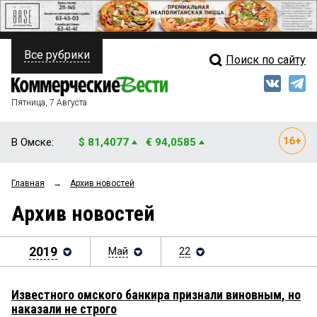
Все рубрики
Поиск по сайту
ПОЛИТИКА
Свежий выпуск
Медиа
ФИНАНСЫ
Пятница, 7 Августа
Кто есть кто
НЕДВИЖИМОСТЬ
В Омске:
$ 81,4077
€ 94,0585
Интервью
БИЗНЕС
Главная
→
Архив новостей
Мнения
ОБЩЕСТВО
Архив новостей
Рейтинги
ЗАКОН
Блоги
2019
Май
22
НОВОСТИ КОМПАНИЙ
Архив
ПРОИСШЕСТВИЯ
Известного омского банкира признали виновным, но
наказали не строго
СТИЛЬ ЖИЗНИ