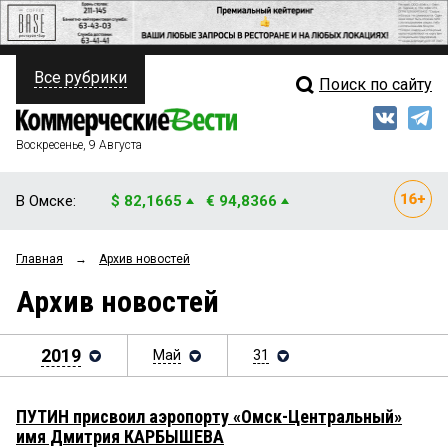
Все рубрики
Поиск по сайту
ПОЛИТИКА
Свежий выпуск
Медиа
ФИНАНСЫ
Воскресенье, 9 Августа
Кто есть кто
НЕДВИЖИМОСТЬ
В Омске:
$ 82,1665
€ 94,8366
Интервью
БИЗНЕС
Главная
→
Архив новостей
Мнения
ОБЩЕСТВО
Архив новостей
Рейтинги
ЗАКОН
Блоги
2019
Май
31
НОВОСТИ КОМПАНИЙ
Архив
ПРОИСШЕСТВИЯ
ПУТИН присвоил аэропорту «Омск-Центральный»
имя Дмитрия КАРБЫШЕВА
СТИЛЬ ЖИЗНИ