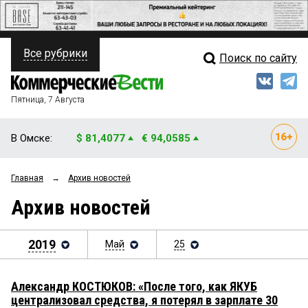
Все рубрики
Поиск по сайту
ПОЛИТИКА
Свежий выпуск
Медиа
ФИНАНСЫ
Пятница, 7 Августа
Кто есть кто
НЕДВИЖИМОСТЬ
В Омске:
$ 81,4077
€ 94,0585
Интервью
БИЗНЕС
Главная
→
Архив новостей
Мнения
ОБЩЕСТВО
Архив новостей
Рейтинги
ЗАКОН
Блоги
2019
Май
25
НОВОСТИ КОМПАНИЙ
Архив
ПРОИСШЕСТВИЯ
Александр КОСТЮКОВ: «После того, как ЯКУБ
централизовал средства, я потерял в зарплате 30
СТИЛЬ ЖИЗНИ