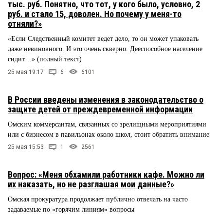
тыс. руб. Понятно, что тот, у кого было, условно, 2
руб. и стало 15, доволен. Но почему у меня-то
отняли?»
«Если Следственный комитет ведет дело, то он может упаковать
даже невиновного. И это очень скверно. Дееспособное население
сидит…» (полный текст)
25 мая 19:17
6
6101
В России введены изменения в законодательство о
защите детей от преждевременной информации
Омским коммерсантам, связанных со зрелищными мероприятиями
или с бизнесом в павильонах около школ, стоит обратить внимание
25 мая 15:53
1
2561
Вопрос: «Меня обхамили работники кафе. Можно ли
их наказать, но не разглашая мои данные?»
Омская прокуратура продолжает публично отвечать на часто
задаваемые по «горячим линиям» вопросы