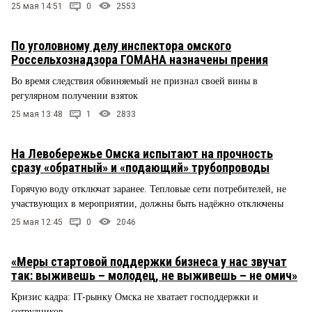
25 мая 14:51
0
2553
По уголовному делу инспектора омского
Россельхознадзора ГОМАНА назначены прения
Во время следствия обвиняемый не признал своей вины в
регулярном получении взяток
25 мая 13:48
1
2833
На Левобережье Омска испытают на прочность
сразу «обратный» и «подающий» трубопроводы
Горячую воду отключат заранее. Тепловые сети потребителей, не
участвующих в мероприятии, должны быть надёжно отключены
25 мая 12:45
0
2046
«Меры стартовой поддержки бизнеса у нас звучат
так: выживешь – молодец, не выживешь – не омич»
Кризис кадра: IT-рынку Омска не хватает господдержки и
сотрудников