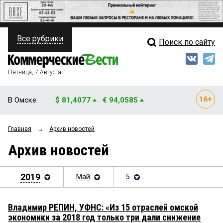
Все рубрики
Поиск по сайту
ПОЛИТИКА
Свежий выпуск
Медиа
ФИНАНСЫ
Пятница, 7 Августа
Кто есть кто
НЕДВИЖИМОСТЬ
В Омске:
$ 81,4077
€ 94,0585
Интервью
БИЗНЕС
Главная
→
Архив новостей
Мнения
ОБЩЕСТВО
Архив новостей
Рейтинги
ЗАКОН
Блоги
2019
Май
5
НОВОСТИ КОМПАНИЙ
Архив
ПРОИСШЕСТВИЯ
Владимир РЕПИН, УФНС: «Из 15 отраслей омской
экономики за 2018 год только три дали снижение
СТИЛЬ ЖИЗНИ