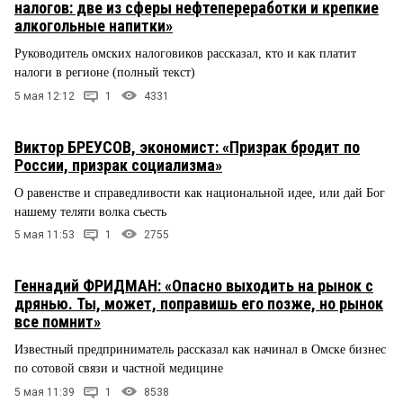
налогов: две из сферы нефтепереработки и крепкие
алкогольные напитки»
Руководитель омских налоговиков рассказал, кто и как платит
налоги в регионе (полный текст)
5 мая 12:12
1
4331
Виктор БРЕУСОВ, экономист: «Призрак бродит по
России, призрак социализма»
О равенстве и справедливости как национальной идее, или дай Бог
нашему теляти волка съесть
5 мая 11:53
1
2755
Геннадий ФРИДМАН: «Опасно выходить на рынок с
дрянью. Ты, может, поправишь его позже, но рынок
все помнит»
Известный предприниматель рассказал как начинал в Омске бизнес
по сотовой связи и частной медицине
5 мая 11:39
1
8538