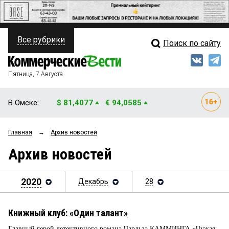
Все рубрики
Поиск по сайту
ПОЛИТИКА
Свежий выпуск
Медиа
ФИНАНСЫ
Пятница, 7 Августа
Кто есть кто
НЕДВИЖИМОСТЬ
В Омске:
$ 81,4077
€ 94,0585
Интервью
БИЗНЕС
Главная
→
Архив новостей
Мнения
ОБЩЕСТВО
Архив новостей
Рейтинги
ЗАКОН
Блоги
2020
Декабрь
28
НОВОСТИ КОМПАНИЙ
Архив
ПРОИСШЕСТВИЯ
Книжный клуб: «Один талант»
СТИЛЬ ЖИЗНИ
Главный герой детективного романа Чарльза КАММИНГА «Чужая