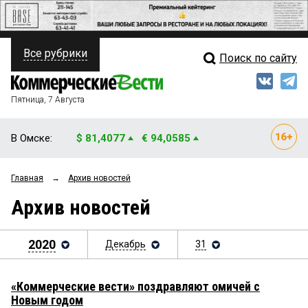
Все рубрики
Поиск по сайту
ПОЛИТИКА
Свежий выпуск
Медиа
ФИНАНСЫ
Пятница, 7 Августа
Кто есть кто
НЕДВИЖИМОСТЬ
В Омске:
$ 81,4077
€ 94,0585
Интервью
БИЗНЕС
Главная
→
Архив новостей
Мнения
ОБЩЕСТВО
Архив новостей
Рейтинги
ЗАКОН
Блоги
2020
Декабрь
31
НОВОСТИ КОМПАНИЙ
Архив
ПРОИСШЕСТВИЯ
«Коммерческие вести» поздравляют омичей с
Новым годом
СТИЛЬ ЖИЗНИ