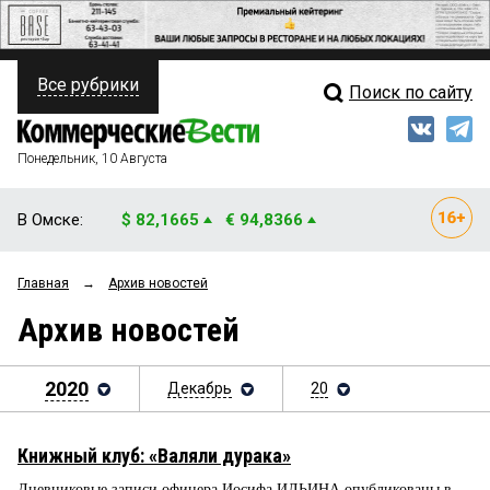
Все рубрики
Поиск по сайту
ПОЛИТИКА
Свежий выпуск
Медиа
ФИНАНСЫ
Понедельник, 10 Августа
Кто есть кто
НЕДВИЖИМОСТЬ
В Омске:
$ 82,1665
€ 94,8366
Интервью
БИЗНЕС
Главная
→
Архив новостей
Мнения
ОБЩЕСТВО
Архив новостей
Рейтинги
ЗАКОН
Блоги
2020
Декабрь
20
НОВОСТИ КОМПАНИЙ
Архив
ПРОИСШЕСТВИЯ
Книжный клуб: «Валяли дурака»
СТИЛЬ ЖИЗНИ
Дневниковые записи офицера Иосифа ИЛЬИНА опубликованы в