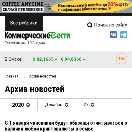
Все рубрики
Поиск по сайту
ПОЛИТИКА
Свежий выпуск
Медиа
ФИНАНСЫ
Понедельник, 10 Августа
Кто есть кто
НЕДВИЖИМОСТЬ
В Омске:
$ 82,1665
€ 94,8366
Интервью
БИЗНЕС
Главная
→
Архив новостей
Мнения
ОБЩЕСТВО
Архив новостей
Рейтинги
ЗАКОН
Блоги
2020
Декабрь
27
НОВОСТИ КОМПАНИЙ
Архив
ПРОИСШЕСТВИЯ
С 1 января чиновники будут обязаны отчитываться о
наличии любой криптовалюты в семье
СТИЛЬ ЖИЗНИ