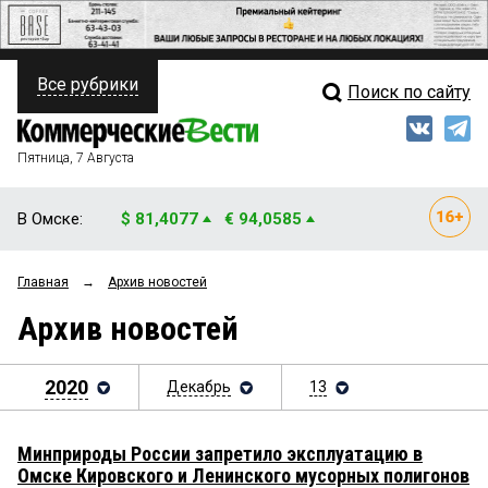
Все рубрики
Поиск по сайту
ПОЛИТИКА
Свежий выпуск
Медиа
ФИНАНСЫ
Пятница, 7 Августа
Кто есть кто
НЕДВИЖИМОСТЬ
В Омске:
$ 81,4077
€ 94,0585
Интервью
БИЗНЕС
Главная
→
Архив новостей
Мнения
ОБЩЕСТВО
Архив новостей
Рейтинги
ЗАКОН
Блоги
2020
Декабрь
13
НОВОСТИ КОМПАНИЙ
Архив
ПРОИСШЕСТВИЯ
Минприроды России запретило эксплуатацию в
Омске Кировского и Ленинского мусорных полигонов
СТИЛЬ ЖИЗНИ