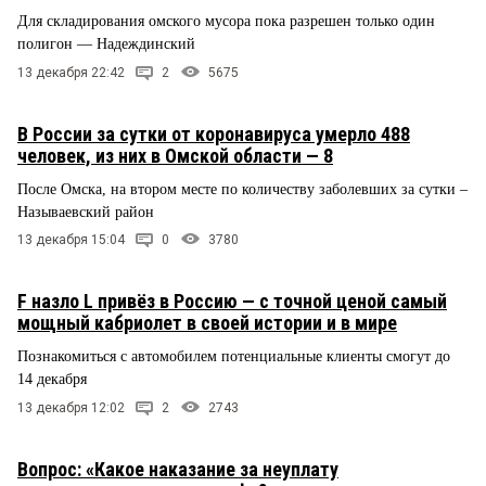
Для складирования омского мусора пока разрешен только один
полигон — Надеждинский
13 декабря 22:42
2
5675
В России за сутки от коронавируса умерло 488
человек, из них в Омской области — 8
После Омска, на втором месте по количеству заболевших за сутки –
Называевский район
13 декабря 15:04
0
3780
F назло L привёз в Россию — с точной ценой самый
мощный кабриолет в своей истории и в мире
Познакомиться с автомобилем потенциальные клиенты смогут до
14 декабря
13 декабря 12:02
2
2743
Вопрос: «Какое наказание за неуплату