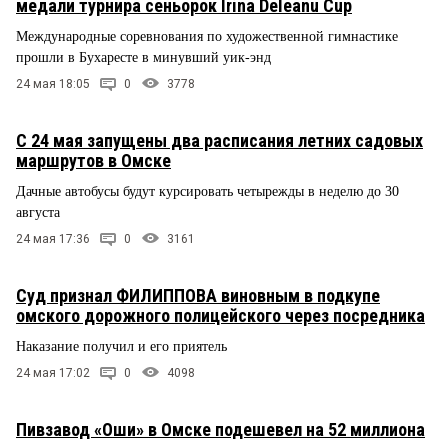
медали турнира сеньорок Irina Deleanu Cup
Международные соревнования по художественной гимнастике
прошли в Бухаресте в минувший уик-энд
24 мая 18:05
0
3778
С 24 мая запущены два расписания летних садовых
маршрутов в Омске
Дачные автобусы будут курсировать четырежды в неделю до 30
августа
24 мая 17:36
0
3161
Суд признал ФИЛИППОВА виновным в подкупе
омского дорожного полицейского через посредника
Наказание получил и его приятель
24 мая 17:02
0
4098
Пивзавод «Оши» в Омске подешевел на 52 миллиона