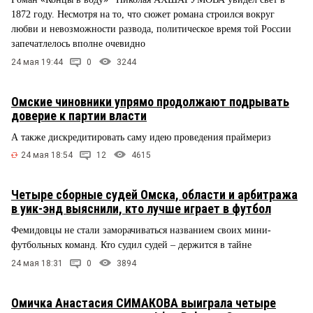
1872 году. Несмотря на то, что сюжет романа строился вокруг
любви и невозможности развода, политическое время той России
запечатлелось вполне очевидно
24 мая 19:44
0
3244
Омские чиновники упрямо продолжают подрывать
доверие к партии власти
А также дискредитировать саму идею проведения праймериз
24 мая 18:54
12
4615
Четыре сборные судей Омска, области и арбитража
в уик-энд выяснили, кто лучше играет в футбол
Фемидовцы не стали заморачиваться названием своих мини-
футбольных команд. Кто судил судей – держится в тайне
24 мая 18:31
0
3894
Омичка Анастасия СИМАКОВА выиграла четыре