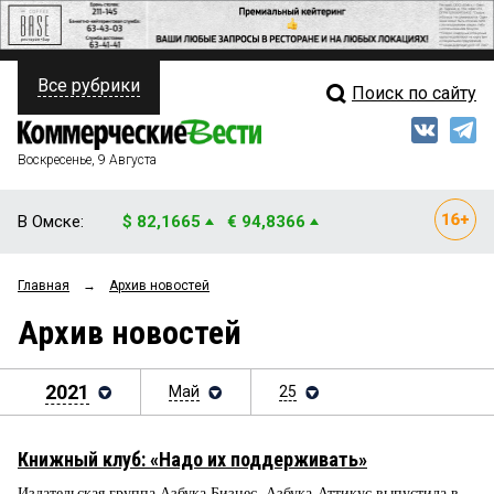
Все рубрики
Поиск по сайту
ПОЛИТИКА
Свежий выпуск
Медиа
ФИНАНСЫ
Воскресенье, 9 Августа
Кто есть кто
НЕДВИЖИМОСТЬ
В Омске:
$ 82,1665
€ 94,8366
Интервью
БИЗНЕС
Главная
→
Архив новостей
Мнения
ОБЩЕСТВО
Архив новостей
Рейтинги
ЗАКОН
Блоги
2021
Май
25
НОВОСТИ КОМПАНИЙ
Архив
ПРОИСШЕСТВИЯ
Книжный клуб: «Надо их поддерживать»
СТИЛЬ ЖИЗНИ
Издательская группа Азбука Бизнес, Азбука-Аттикус выпустила в