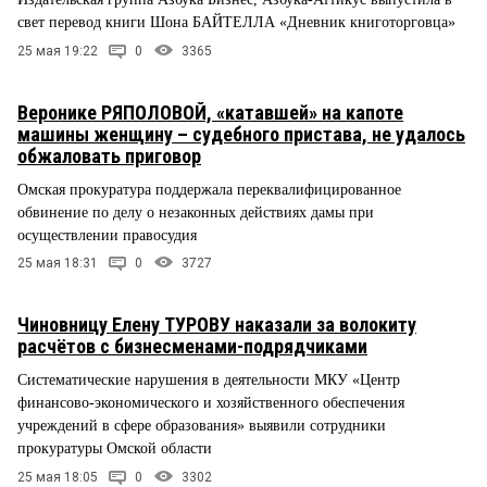
свет перевод книги Шона БАЙТЕЛЛА «Дневник книготорговца»
25 мая 19:22
0
3365
Веронике РЯПОЛОВОЙ, «катавшей» на капоте
машины женщину – судебного пристава, не удалось
обжаловать приговор
Омская прокуратура поддержала переквалифицированное
обвинение по делу о незаконных действиях дамы при
осуществлении правосудия
25 мая 18:31
0
3727
Чиновницу Елену ТУРОВУ наказали за волокиту
расчётов с бизнесменами-подрядчиками
Систематические нарушения в деятельности МКУ «Центр
финансово-экономического и хозяйственного обеспечения
учреждений в сфере образования» выявили сотрудники
прокуратуры Омской области
25 мая 18:05
0
3302