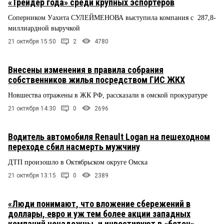
«Трейдер года» среди крупных эспортеров
Соперником Уахита СУЛЕЙМЕНОВА выступила компания с 287,8-
миллиардной выручкой
21 октября 15:50
2
4780
Внесены изменения в правила собрания
собственников жилья посредством ГИС ЖКХ
Новшества отражены в ЖК РФ, рассказали в омской прокуратуре
21 октября 14:30
0
2696
Водитель автомобиля Renault Logan на пешеходном
переходе сбил насмерть мужчину
ДТП произошло в Октябрьском округе Омска
21 октября 13:15
0
2389
«Люди понимают, что вложение сбережений в
доллары, евро и уж тем более акции западных
компаний ненадежны, и инвестируют в «бетон»,