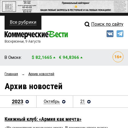
Все рубрики
Поиск по сайту
ПОЛИТИКА
Свежий выпуск
Медиа
ФИНАНСЫ
Воскресенье, 9 Августа
Кто есть кто
НЕДВИЖИМОСТЬ
В Омске:
$ 82,1665
€ 94,8366
Интервью
БИЗНЕС
Главная
→
Архив новостей
Мнения
ОБЩЕСТВО
Архив новостей
Рейтинги
ЗАКОН
Блоги
2023
Октябрь
21
НОВОСТИ КОМПАНИЙ
Архив
ПРОИСШЕСТВИЯ
Книжный клуб: «Армия как мечта»
СТИЛЬ ЖИЗНИ
«Не существует идеального места. В конечном итоге всегда