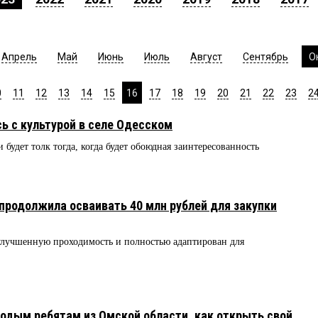
Апрель
Май
Июнь
Июль
Август
Сентябрь
О
0
11
12
13
14
15
16
17
18
19
20
21
22
23
2
ь с культурой в селе Одесском
 будет толк тогда, когда будет обоюдная заинтересованность
продолжила осваивать 40 млн рублей для закупки
 улучшенную проходимость и полностью адаптирован для
одым ребятам из Омской области, как открыть свой