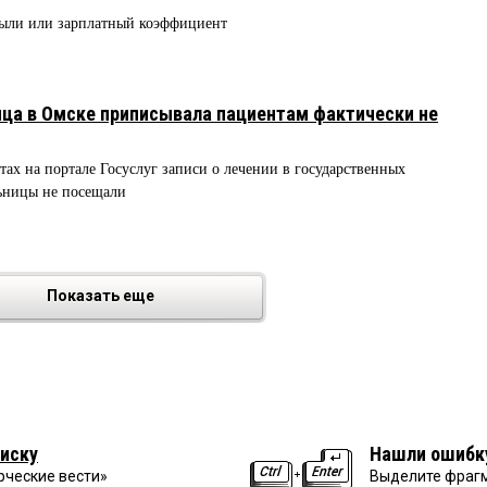
были или зарплатный коэффициент
ица в Омске приписывала пациентам фактически не
ах на портале Госуслуг записи о лечении в государственных
льницы не посещали
Показать еще
иску
Нашли ошибк
рческие вести»
Выделите фрагм