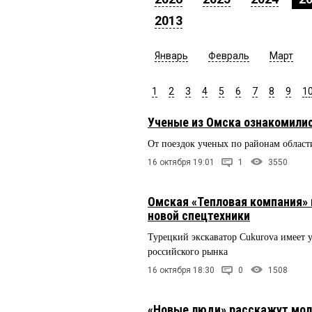
2013
Январь
Февраль
Март
1
2
3
4
5
6
7
8
9
1
Ученые из Омска ознакомилис
От поездок ученых по районам области
16 октября 19:01
1
3550
Омская «Тепловая компания» 
новой спецтехники
Турецкий экскаватор Сukurova имеет
российского рынка
16 октября 18:30
0
1508
«Новые люди» расскажут мол