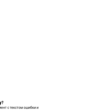
у?
ент с текстом ошибки и