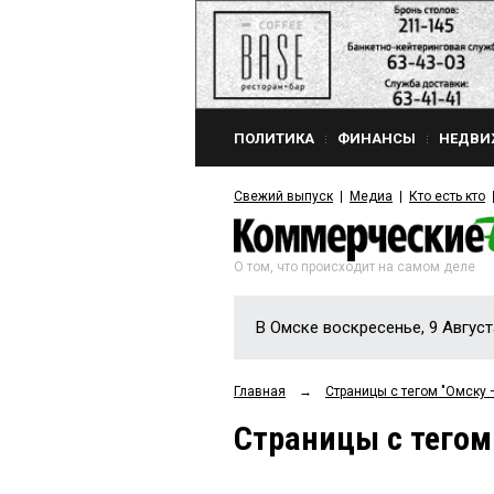
ПОЛИТИКА
ФИНАНСЫ
НЕДВИ
Свежий выпуск
Медиа
Кто есть кто
О том, что происходит на самом деле
В Омске воскресенье, 9 Август
Главная
→
Страницы c тегом "Омску —
Страницы c тегом 