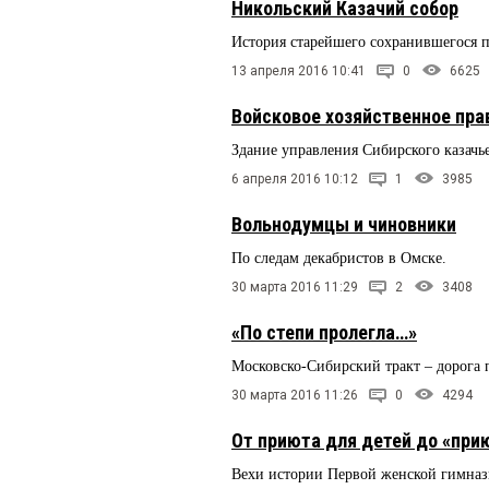
Никольский Казачий собор
История старейшего сохранившегося 
13 апреля 2016 10:41
0
6625
Войсковое хозяйственное пра
Здание управления Сибирского казачь
6 апреля 2016 10:12
1
3985
Вольнодумцы и чиновники
По следам декабристов в Омске.
30 марта 2016 11:29
2
3408
«По степи пролегла…»
Московско-Сибирский тракт – дорога
30 марта 2016 11:26
0
4294
От приюта для детей до «при
Вехи истории Первой женской гимназ