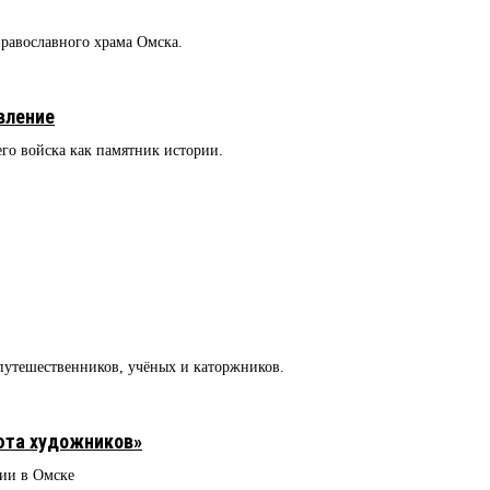
православного храма Омска.
вление
его войска как памятник истории.
 путешественников, учёных и каторжников.
юта художников»
ии в Омске