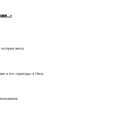
ыми…»
 истории места.
ами и его «приезды» в Омск
счезновения.