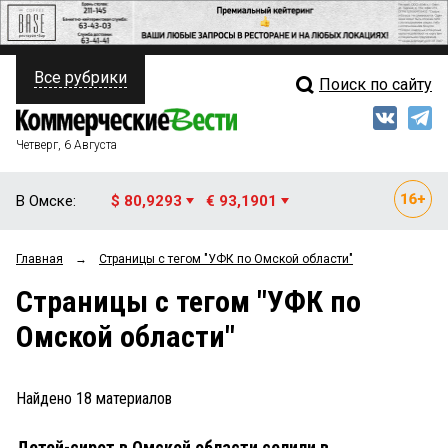
Все рубрики
Поиск по сайту
ПОЛИТИКА
Свежий выпуск
Медиа
ФИНАНСЫ
Четверг, 6 Августа
Кто есть кто
НЕДВИЖИМОСТЬ
В Омске:
$ 80,9293
€ 93,1901
Интервью
БИЗНЕС
Главная
→
Страницы c тегом "УФК по Омской области"
Мнения
ОБЩЕСТВО
Страницы c тегом "УФК по
Рейтинги
ЗАКОН
Омской области"
Блоги
НОВОСТИ КОМПАНИЙ
Архив
Найдено
18
материалов
ПРОИСШЕСТВИЯ
Детей-сирот в Омской области селили в
СТИЛЬ ЖИЗНИ