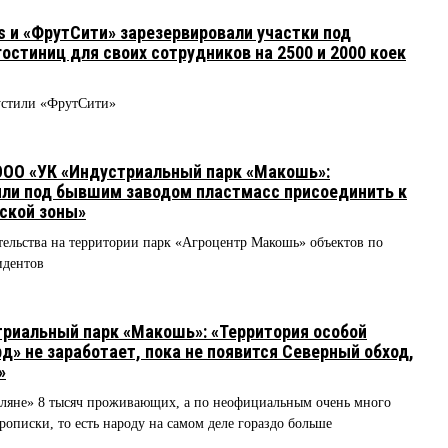
s и «ФрутСити» зарезервировали участки под
остиниц для своих сотрудников на 2500 и 2000 коек
пустили «ФрутСити»
ОО «УК «Индустриальный парк «Макошь»:
мли под бывшим заводом пластмасс присоединить к
ской зоны»
ительства на территории парк «Агроцентр Макошь» объектов по
зидентов
риальный парк «Макошь»: «Территория особой
д» не заработает, пока не появится Северный обход,
»
ляне» 8 тысяч проживающих, а по неофициальным очень много
прописки, то есть народу на самом деле гораздо больше