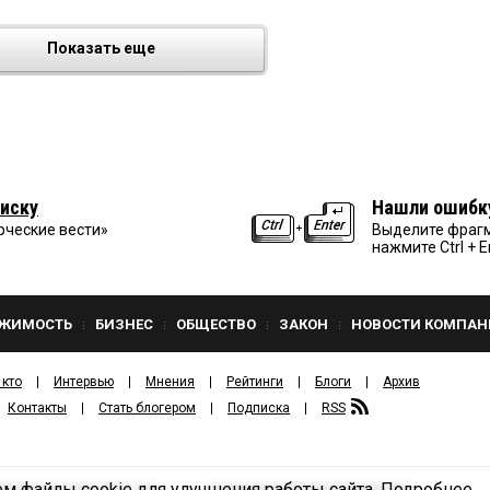
Показать еще
иску
Нашли ошибк
рческие вести»
Выделите фрагм
нажмите Ctrl + E
ЖИМОСТЬ
БИЗНЕС
ОБЩЕСТВО
ЗАКОН
НОВОСТИ КОМПАН
 кто
Интервью
Мнения
Рейтинги
Блоги
Архив
Контакты
Стать блогером
Подписка
RSS
м файлы cookie для улучшения работы сайта.
Подробнее
Политика конфиденциальности