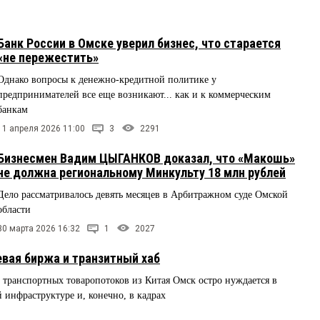
Банк России в Омске уверил бизнес, что старается
«не пережестить»
Однако вопросы к денежно-кредитной политике у
предпринимателей все еще возникают... как и к коммерческим
банкам
11 апреля 2026 11:00
3
2291
Бизнесмен Вадим ЦЫГАНКОВ доказал, что «Макошь»
не должна региональному Минкульту 18 млн рублей
Дело рассматривалось девять месяцев в Арбитражном суде Омской
области
30 марта 2026 16:32
1
2027
евая биржа и транзитный хаб
транспортных товаропотоков из Китая Омск остро нуждается в
 инфраструктуре и, конечно, в кадрах