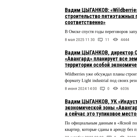
Вадим ЦЫГАНКОВ: «Wildberrie
строительство пятиэтажных г
соответственно»
В Омске спустя годы переговоров за
8 мая 2025 11:30
11
4444
Вадим ЦЫГАНКОВ, директор О
«Авангард» планирует все зе
территории особой экономиче
Wildberries уже обсуждал планы стро
формату Light industrial под своих ре
8 июня 2024 14:00
0
6036
Вадим ЦЫГАНКОВ, УК «Индуст
экономической зоны «Авангар
а сейчас это тупиковое место
По официальным данным в «Ясной по
квартир, которые сданы в аренду без 