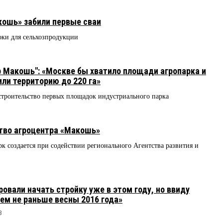
кошь» забили первые сваи
оки для сельхозпродукции
 Макошь": «Москве бы хватило площади агропарка и
или территорию до 220 га»
строительство первых площадок индустриального парка
тво агроцентра «Макошь»
к создается при содействии регионального Агентства развития и
вали начать стройку уже в этом году, но ввиду
ем не раньше весны 2016 года»
3