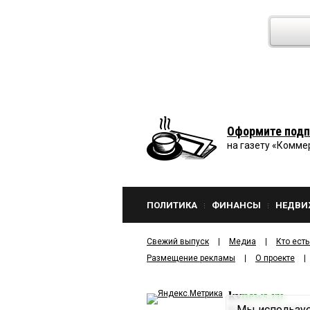
Оформите подп
на газету «Комме
ПОЛИТИКА
ФИНАНСЫ
НЕДВИ
Свежий выпуск
Медиа
Кто есть
Размещение рекламы
О проекте
kv
news.ru
Мы используе