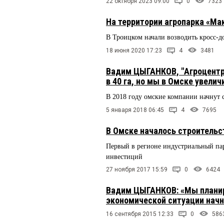
22 октября 2023 09:00
0
7323
На территории агропарка «Ма
В Троицком начали возводить кросс-д
18 июня 2020 17:23
4
3481
Вадим ЦЫГАНКОВ, "Агроцентр
в 40 га, но мы в Омске увелич
В 2018 году омские компании начнут 
5 января 2018 06:45
4
7695
В Омске началось строительс
Первый в регионе индустриальный пар
инвестиций
27 ноября 2017 15:59
0
6424
Вадим ЦЫГАНКОВ: «Мы планиро
экономической ситуации начн
16 сентября 2015 12:33
0
586