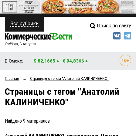
Все рубрики
Поиск по сайту
ПОЛИТИКА
Свежий выпуск
Медиа
ФИНАНСЫ
Суббота, 8 Августа
Кто есть кто
НЕДВИЖИМОСТЬ
В Омске:
$ 82,1665
€ 94,8366
Интервью
БИЗНЕС
Главная
→
Страницы c тегом "Анатолий КАЛИНИЧЕНКО"
Мнения
ОБЩЕСТВО
Страницы c тегом "Анатолий
Рейтинги
ЗАКОН
КАЛИНИЧЕНКО"
Блоги
НОВОСТИ КОМПАНИЙ
Архив
Найдено
9
материалов
ПРОИСШЕСТВИЯ
Анатолий КАЛИНИЧЕНКО, руководитель Центра
СТИЛЬ ЖИЗНИ