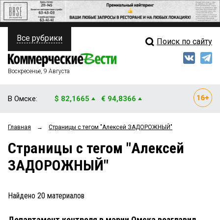
Все рубрики
Поиск по сайту
ПОЛИТИКА
Свежий выпуск
Медиа
ФИНАНСЫ
Воскресенье, 9 Августа
Кто есть кто
НЕДВИЖИМОСТЬ
В Омске:
$ 82,1665
€ 94,8366
Интервью
БИЗНЕС
Главная
→
Страницы c тегом "Алексей ЗАДОРОЖНЫЙ"
Мнения
ОБЩЕСТВО
Страницы c тегом "Алексей
Рейтинги
ЗАКОН
ЗАДОРОЖНЫЙ"
Блоги
НОВОСТИ КОМПАНИЙ
Архив
Найдено
20
материалов
ПРОИСШЕСТВИЯ
Департамент контроля в мэрии Омска возглавил
СТИЛЬ ЖИЗНИ