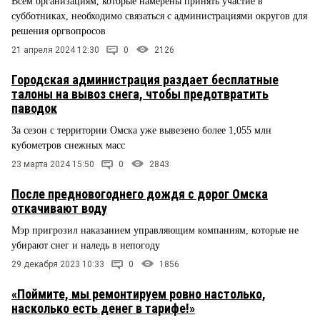
Всем организациям, которые намерены принять участие в
субботниках, необходимо связаться с администрациями округов для
решения оргвопросов
21 апреля 2024 12:30
0
2126
Городская администрация раздает бесплатные
талоны на вывоз снега, чтобы предотвратить
паводок
За сезон с территории Омска уже вывезено более 1,055 млн
кубометров снежных масс
23 марта 2024 15:50
0
2843
После предновогоднего дождя с дорог Омска
откачивают воду
Мэр пригрозил наказанием управляющим компаниям, которые не
убирают снег и наледь в непогоду
29 декабря 2023 10:33
0
1856
«Поймите, мы ремонтируем ровно настолько,
насколько есть денег в тарифе!»