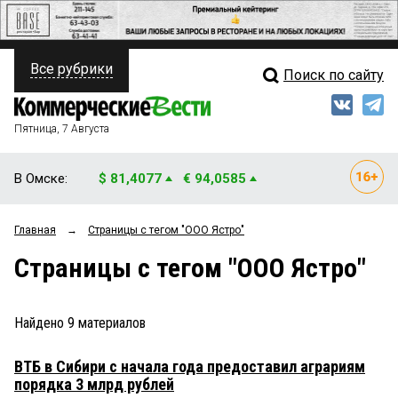
Все рубрики
Поиск по сайту
ПОЛИТИКА
Свежий выпуск
Медиа
ФИНАНСЫ
Пятница, 7 Августа
Кто есть кто
НЕДВИЖИМОСТЬ
В Омске:
$ 81,4077
€ 94,0585
Интервью
БИЗНЕС
Главная
→
Страницы c тегом "ООО Ястро"
Мнения
ОБЩЕСТВО
Страницы c тегом "ООО Ястро"
Рейтинги
ЗАКОН
Блоги
НОВОСТИ КОМПАНИЙ
Найдено
9
материалов
Архив
ПРОИСШЕСТВИЯ
ВТБ в Сибири с начала года предоставил аграриям
порядка 3 млрд рублей
СТИЛЬ ЖИЗНИ