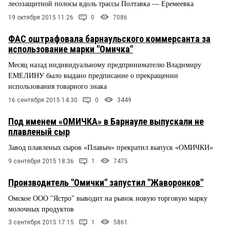
лесозащитной полосы вдоль трассы Полтавка — Еремеевка
19 октября 2015 11:26
0
7086
ФАС оштрафовала барнаульского коммерсанта за
использование марки "Омичка"
Месяц назад индивидуальному предпринимателю Владимиру
ЕМЕЛИНУ было выдано предписание о прекращении
использования товарного знака
16 сентября 2015 14:30
0
3449
Под именем «ОМИЧКА» в Барнауле выпускали не
плавленый сыр
Завод плавленых сыров «Плавыч» прекратил выпуск «ОМИЧКИ»
9 сентября 2015 18:36
1
7475
Производитель "Омички" запустил "Жаворонков"
Омское ООО "Ястро" выводит на рынок новую торговую марку
молочных продуктов
3 сентября 2015 17:15
1
5861